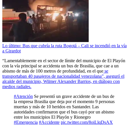
Lo último: Bus que cubría la ruta Bogotá – Cali se incendió en la vía
a Girardot
“Lamentablemente en el sector de límite del municipio de El Playón
con la vía principal se accidenta un bus de Brasilia, que cae a un
abismo de más de 100 metros de profundidad, en el que
se
transportaban 40 pasajeros de nacionalidad venezolana”, aseguró el
alcalde del municipio, Wilmer Alexander Barrios, en diálogo con
medios radiales.
#Atención
Se presentó un grave accidente de un bus de
la empresa Brasilia que deja por el momento 9 personas
muertas y más de 10 heridos en Santander. Las
autoridades confirmaron que el bus cayó por un abismo
entre los municipios El Playón y Rionegro
#Emergencia
#Accidente
pic.twitter.com/8oiLlqDsAX