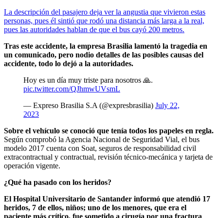
La descripción del pasajero deja ver la angustia que vivieron estas
personas, pues él sintió que rodó una distancia más larga a la real,
pues las autoridades hablan de que el bus cayó 200 metros.
Tras este accidente, la empresa Brasilia lamentó la tragedia en
un comunicado, pero nodio detalles de las posibles causas del
accidente, todo lo dejó a la autoridades.
Hoy es un día muy triste para nosotros 🙏.
pic.twitter.com/QJhmwUVsmL
— Expreso Brasilia S.A (@expresbrasilia)
July 22,
2023
Sobre el vehículo se conoció que tenía todos los papeles en regla.
Según comprobó la Agencia Nacional de Seguridad Vial, el bus
modelo 2017 cuenta con Soat, seguros de responsabilidad civil
extracontractual y contractual, revisión técnico-mecánica y tarjeta de
operación vigente.
¿Qué ha pasado con los heridos?
El Hospital Universitario de Santander informó que atendió 17
heridos, 7 de ellos, niños; uno de los menores, que era el
paciente más crítico, fue sometido a cirugía por una fractura