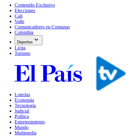
Contenido Exclusivo
Elecciones
Cali
Valle
Comunicadores en Comunas
Colombia
expand_more
Deportes
Licita
Turismo
Loterías
Economía
Tecnología
Judicial
Política
Entretenimiento
Mundo
Multimedia