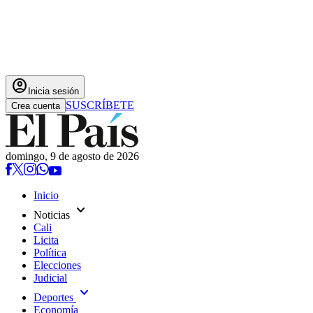
account_circle
Inicia sesión
SUSCRÍBETE
Crea cuenta
domingo, 9 de agosto de 2026
Inicio
expand_more
Noticias
Cali
Licita
Política
Elecciones
Judicial
expand_more
Deportes
Economía