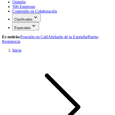
Opinión
500 Empresas
Contenido en Colaboración
expand_more
Clasificados
expand_more
Especiales
Es noticia:
Posesión en Cali
|
Abelardo de la Espriella
|
Puerto
Resistencia
Inicio