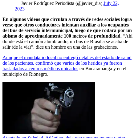
— Javier Rodríguez Periodista (@javier_dia)
July 22,
2023
En algunos videos que circulan a través de redes sociales logra
verse que otros conductores intentan auxiliar a los ocupantes
del bus de servicio intermunicipal, luego de que rodara por un
abismo de aproximadamente 100 metros de profundidad.
“Ahí
donde está el camión alumbrando, un bus de Brasilia se acaba de
salir (de la vía)”, dice un hombre en una de las grabaciones.
Aunque el mandatario local no entregó detalles del estado de salud
de los pacientes, confirmó que varios de los heridos ya fueron
trasladados a centros médicos ubicados
en Bucaramanga y en el
municipio de Rionegro.
Atentado en Soledad, Atlántico, deja una persona muerta y otra