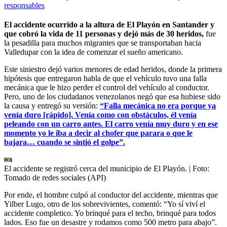
responsables
El accidente ocurrido a la altura de El Playón en Santander y
que cobró la vida de 11 personas y dejó más de 30 heridos,
fue
la pesadilla para muchos migrantes que se transportaban hacia
Valledupar con la idea de comenzar el sueño americano.
Este siniestro dejó varios menores de edad heridos, donde la primera
hipótesis que entregaron habla de que el vehículo tuvo una falla
mecánica que le hizo perder el control del vehículo al conductor.
Pero, uno de los ciudadanos venezolanos negó que esa hubiese sido
la causa y entregó su versión:
“Falla mecánica no era porque ya
venía duro [rápido]. Venía como con obstáculos, él venía
peleando con un carro antes. El carro venía muy duro y en ese
momento yo le iba a decir al chofer que parara o que le
bajara… cuando se sintió el golpe”.
El accidente se registró cerca del municipio de El Playón.
| Foto:
Tomado de redes sociales (API)
Por ende, el hombre culpó al conductor del accidente, mientras que
Yilber Lugo, otro de los sobrevivientes, comentó: “Yo sí viví el
accidente completico. Yo brinqué para el techo, brinqué para todos
lados. Eso fue un desastre y rodamos como 500 metro para abajo”.