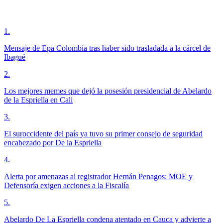
1
.
Mensaje de Epa Colombia tras haber sido trasladada a la cárcel de
Ibagué
2
.
Los mejores memes que dejó la posesión presidencial de Abelardo
de la Espriella en Cali
3
.
El suroccidente del país ya tuvo su primer consejo de seguridad
encabezado por De la Espriella
4
.
Alerta por amenazas al registrador Hernán Penagos: MOE y
Defensoría exigen acciones a la Fiscalía
5
.
Abelardo De La Espriella condena atentado en Cauca y advierte a