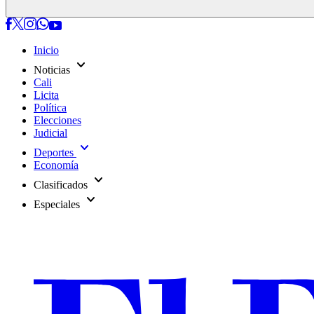
Inicio
expand_more
Noticias
Cali
Licita
Política
Elecciones
Judicial
expand_more
Deportes
Economía
expand_more
Clasificados
expand_more
Especiales