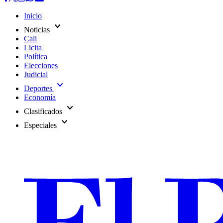
Inicio
expand_more
Noticias
Cali
Licita
Política
Elecciones
Judicial
expand_more
Deportes
Economía
expand_more
Clasificados
expand_more
Especiales