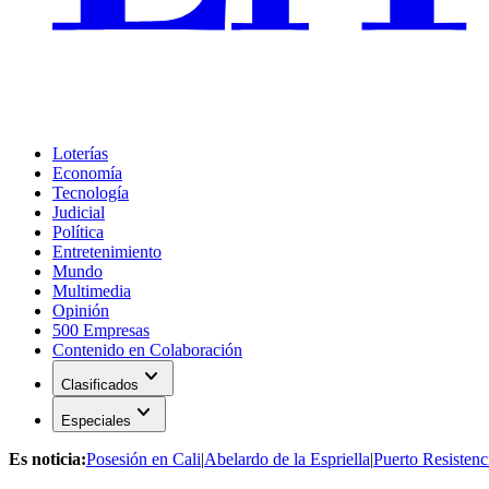
Loterías
Economía
Tecnología
Judicial
Política
Entretenimiento
Mundo
Multimedia
Opinión
500 Empresas
Contenido en Colaboración
expand_more
Clasificados
expand_more
Especiales
Es noticia:
Posesión en Cali
|
Abelardo de la Espriella
|
Puerto Resistenc