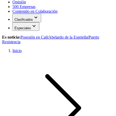
Opinión
500 Empresas
Contenido en Colaboración
expand_more
Clasificados
expand_more
Especiales
Es noticia:
Posesión en Cali
|
Abelardo de la Espriella
|
Puerto
Resistencia
Inicio