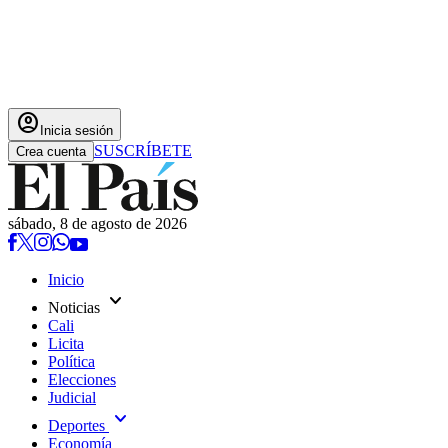
account_circle
Inicia sesión
SUSCRÍBETE
Crea cuenta
sábado, 8 de agosto de 2026
Inicio
expand_more
Noticias
Cali
Licita
Política
Elecciones
Judicial
expand_more
Deportes
Economía