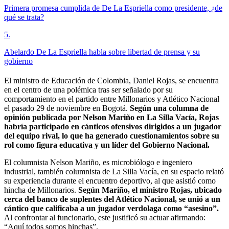
Primera promesa cumplida de De La Espriella como presidente, ¿de
qué se trata?
5
.
Abelardo De La Espriella habla sobre libertad de prensa y su
gobierno
El ministro de Educación de Colombia, Daniel Rojas, se encuentra
en el centro de una polémica tras ser señalado por su
comportamiento en el partido entre Millonarios y Atlético Nacional
el pasado 29 de noviembre en Bogotá.
Según una columna de
opinión publicada por Nelson Mariño en La Silla Vacía, Rojas
habría participado en cánticos ofensivos dirigidos a un jugador
del equipo rival, lo que ha generado cuestionamientos sobre su
rol como figura educativa y un líder del Gobierno Nacional.
El columnista Nelson Mariño, es microbiólogo e ingeniero
industrial, también columnista de La Silla Vacía, en su espacio relató
su experiencia durante el encuentro deportivo, al que asistió como
hincha de Millonarios.
Según Mariño, el ministro Rojas, ubicado
cerca del banco de suplentes del Atlético Nacional, se unió a un
cántico que calificaba a un jugador verdolaga como “asesino”.
Al confrontar al funcionario, este justificó su actuar afirmando:
“Aquí todos somos hinchas”.