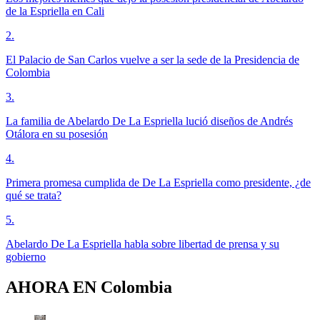
de la Espriella en Cali
2
.
El Palacio de San Carlos vuelve a ser la sede de la Presidencia de
Colombia
3
.
La familia de Abelardo De La Espriella lució diseños de Andrés
Otálora en su posesión
4
.
Primera promesa cumplida de De La Espriella como presidente, ¿de
qué se trata?
5
.
Abelardo De La Espriella habla sobre libertad de prensa y su
gobierno
AHORA EN
Colombia