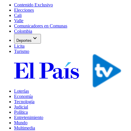
Contenido Exclusivo
Elecciones
Cali
Valle
Comunicadores en Comunas
Colombia
expand_more
Deportes
Licita
Turismo
Loterías
Economía
Tecnología
Judicial
Política
Entretenimiento
Mundo
Multimedia