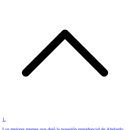
1
.
Los mejores memes que dejó la posesión presidencial de Abelardo