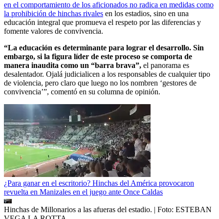
en el comportamiento de los aficionados no radica en medidas como
la prohibición de hinchas rivales
en los estadios, sino en una
educación integral que promueva el respeto por las diferencias y
fomente valores de convivencia.
“La educación es determinante para lograr el desarrollo. Sin
embargo, si la figura líder de este proceso se comporta de
manera inaudita como un “barra brava”,
el panorama es
desalentador. Ojalá judicialicen a los responsables de cualquier tipo
de violencia, pero claro que luego no los nombren ‘gestores de
convivencia’”, comentó en su columna de opinión.
¿Para ganar en el escritorio? Hinchas del América provocaron
revuelta en Manizales en el juego ante Once Caldas
Hinchas de Millonarios a las afueras del estadio.
| Foto:
ESTEBAN
VEGA LA ROTTA