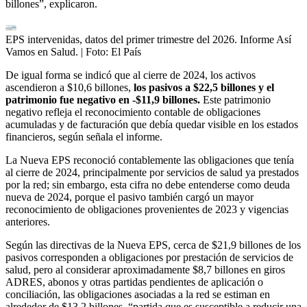
billones”, explicaron.
EPS intervenidas, datos del primer trimestre del 2026. Informe Así
Vamos en Salud.
| Foto:
El País
De igual forma se indicó que al cierre de 2024, los activos
ascendieron a $10,6 billones,
los pasivos a $22,5 billones y el
patrimonio fue negativo en -$11,9 billones.
Este patrimonio
negativo refleja el reconocimiento contable de obligaciones
acumuladas y de facturación que debía quedar visible en los estados
financieros, según señala el informe.
La Nueva EPS reconoció contablemente las obligaciones que tenía
al cierre de 2024, principalmente por servicios de salud ya prestados
por la red; sin embargo, esta cifra no debe entenderse como deuda
nueva de 2024, porque el pasivo también cargó un mayor
reconocimiento de obligaciones provenientes de 2023 y vigencias
anteriores.
Según las directivas de la Nueva EPS, cerca de $21,9 billones de los
pasivos corresponden a obligaciones por prestación de servicios de
salud, pero al considerar aproximadamente $8,7 billones en giros
ADRES, abonos y otras partidas pendientes de aplicación o
conciliación, las obligaciones asociadas a la red se estiman en
alrededor de $13.2 billones, “partida que es susceptible a reducir una