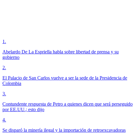
1
.
Abelardo De La Espriella habla sobre libertad de prensa y su
gobierno
2
.
El Palacio de San Carlos vuelve a ser la sede de la Presidencia de
Colombia
3
.
Contundente respuesta de Petro a quienes dicen que será perseguido
por EE.UU.; esto dijo
4
.
Se disparó la minería ilegal y la importación de retroexcavadoras