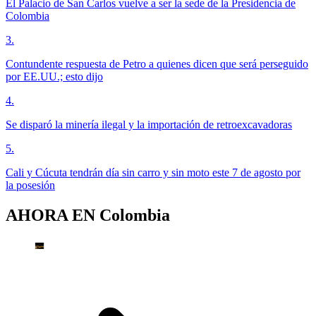
El Palacio de San Carlos vuelve a ser la sede de la Presidencia de
Colombia
3
.
Contundente respuesta de Petro a quienes dicen que será perseguido
por EE.UU.; esto dijo
4
.
Se disparó la minería ilegal y la importación de retroexcavadoras
5
.
Cali y Cúcuta tendrán día sin carro y sin moto este 7 de agosto por
la posesión
AHORA EN
Colombia