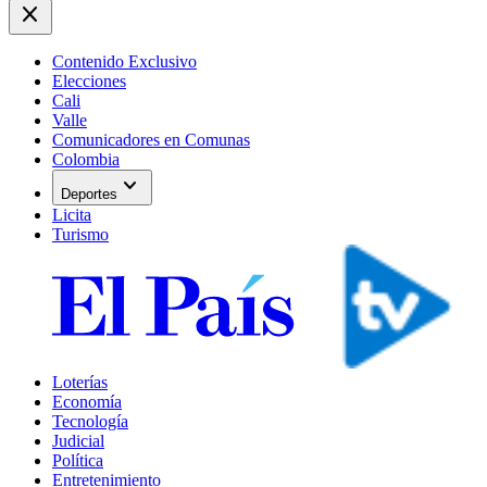
close
Contenido Exclusivo
Elecciones
Cali
Valle
Comunicadores en Comunas
Colombia
expand_more
Deportes
Licita
Turismo
Loterías
Economía
Tecnología
Judicial
Política
Entretenimiento