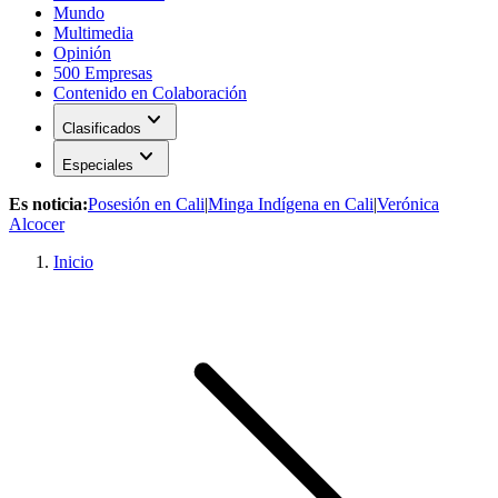
Mundo
Multimedia
Opinión
500 Empresas
Contenido en Colaboración
expand_more
Clasificados
expand_more
Especiales
Es noticia:
Posesión en Cali
|
Minga Indígena en Cali
|
Verónica
Alcocer
Inicio