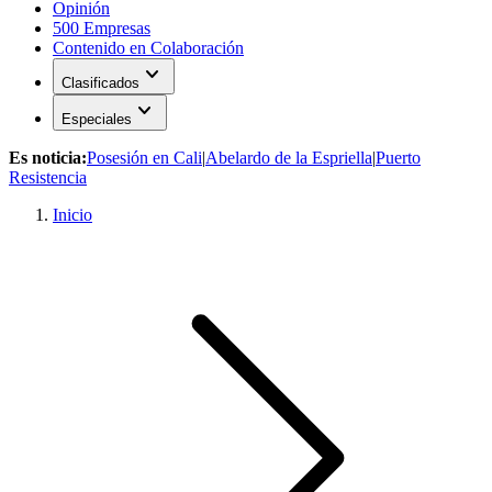
Opinión
500 Empresas
Contenido en Colaboración
expand_more
Clasificados
expand_more
Especiales
Es noticia:
Posesión en Cali
|
Abelardo de la Espriella
|
Puerto
Resistencia
Inicio