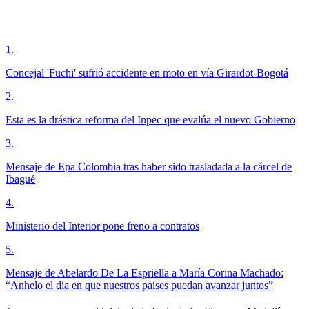
1
.
Concejal 'Fuchi' sufrió accidente en moto en vía Girardot-Bogotá
2
.
Esta es la drástica reforma del Inpec que evalúa el nuevo Gobierno
3
.
Mensaje de Epa Colombia tras haber sido trasladada a la cárcel de
Ibagué
4
.
Ministerio del Interior pone freno a contratos
5
.
Mensaje de Abelardo De La Espriella a María Corina Machado:
“Anhelo el día en que nuestros países puedan avanzar juntos”