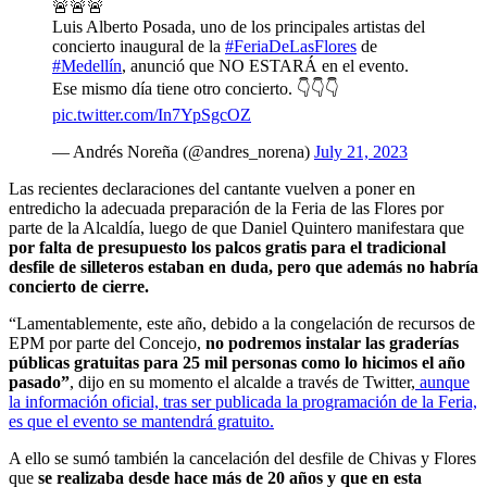
🚨🚨🚨
Luis Alberto Posada, uno de los principales artistas del
concierto inaugural de la
#FeriaDeLasFlores
de
#Medellín
, anunció que NO ESTARÁ en el evento.
Ese mismo día tiene otro concierto. 👇👇👇
pic.twitter.com/In7YpSgcOZ
— Andrés Noreña (@andres_norena)
July 21, 2023
Las recientes declaraciones del cantante vuelven a poner en
entredicho la adecuada preparación de la Feria de las Flores por
parte de la Alcaldía, luego de que Daniel Quintero manifestara que
por falta de presupuesto los palcos gratis para el tradicional
desfile de silleteros estaban en duda, pero que además no habría
concierto de cierre.
“Lamentablemente, este año, debido a la congelación de recursos de
EPM por parte del Concejo,
no podremos instalar las graderías
públicas gratuitas para 25 mil personas como lo hicimos el año
pasado”
, dijo en su momento el alcalde a través de Twitter,
aunque
la información oficial, tras ser publicada la programación de la Feria,
es que el evento se mantendrá gratuito.
A ello se sumó también la cancelación del desfile de Chivas y Flores
que
se realizaba desde hace más de 20 años y que en esta