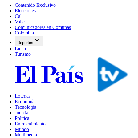
Contenido Exclusivo
Elecciones
Cali
Valle
Comunicadores en Comunas
Colombia
expand_more
Deportes
Licita
Turismo
Loterías
Economía
Tecnología
Judicial
Política
Entretenimiento
Mundo
Multimedia