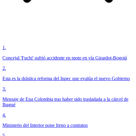
1
.
Concejal 'Fuchi' sufrió accidente en moto en vía Girardot-Bogotá
2
.
Esta es la drástica reforma del Inpec que evalúa el nuevo Gobierno
3
.
Mensaje de Epa Colombia tras haber sido trasladada a la cárcel de
Ibagué
4
.
Ministerio del Interior pone freno a contratos
5
.