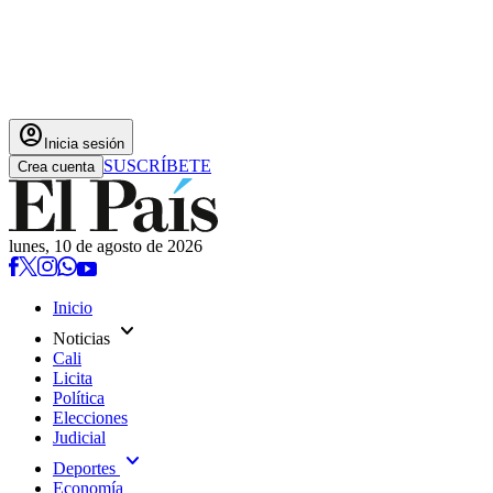
account_circle
Inicia sesión
SUSCRÍBETE
Crea cuenta
lunes, 10 de agosto de 2026
Inicio
expand_more
Noticias
Cali
Licita
Política
Elecciones
Judicial
expand_more
Deportes
Economía