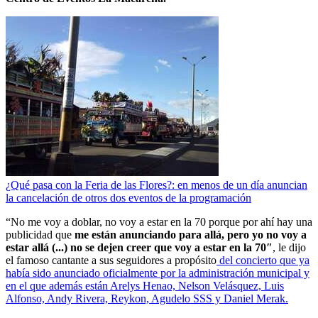
¿Qué pasa con la Feria de las Flores?: en menos de un día anuncian
la cancelación de otros dos eventos de la programación
“No me voy a doblar, no voy a estar en la 70 porque por ahí hay una
publicidad que
me están anunciando para allá, pero yo no voy a
estar allá (...) no se dejen creer que voy a estar en la 70″
, le dijo
el famoso cantante a sus seguidores a propósito
del concierto que ya
había sido anunciado oficialmente por la administración municipal y
en el que además están Arelys Henao, Nelson Velásquez, Luis
Alfonso, Andy Rivera, Reykon, Agudelo SSS y Daniel Merak.