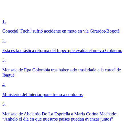
1
.
Concejal 'Fuchi' sufrió accidente en moto en vía Girardot-Bogotá
2
.
Esta es la drástica reforma del Inpec que evalúa el nuevo Gobierno
3
.
Mensaje de Epa Colombia tras haber sido trasladada a la cárcel de
Ibagué
4
.
Ministerio del Interior pone freno a contratos
5
.
Mensaje de Abelardo De La Espriella a María Corina Machado:
“Anhelo el día en que nuestros países puedan avanzar juntos”