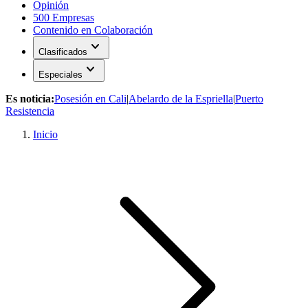
Opinión
500 Empresas
Contenido en Colaboración
expand_more
Clasificados
expand_more
Especiales
Es noticia:
Posesión en Cali
|
Abelardo de la Espriella
|
Puerto
Resistencia
Inicio