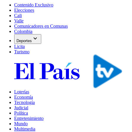
Contenido Exclusivo
Elecciones
Cali
Valle
Comunicadores en Comunas
Colombia
expand_more
Deportes
Licita
Turismo
Loterías
Economía
Tecnología
Judicial
Política
Entretenimiento
Mundo
Multimedia