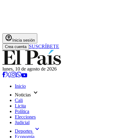
account_circle
Inicia sesión
SUSCRÍBETE
Crea cuenta
lunes, 10 de agosto de 2026
Inicio
expand_more
Noticias
Cali
Licita
Política
Elecciones
Judicial
expand_more
Deportes
Economía