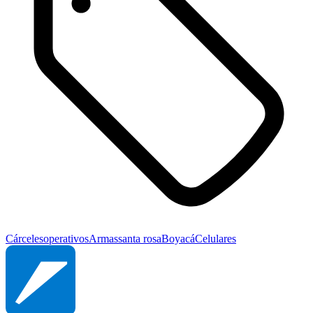
Cárceles
operativos
Armas
santa rosa
Boyacá
Celulares