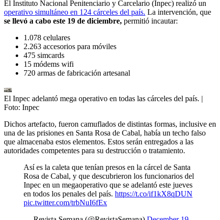
El Instituto Nacional Penitenciario y Carcelario (Inpec) realizó un
operativo simultáneo en 124 cárceles del país.
La intervención, que
se llevó a cabo este 19 de diciembre,
permitió incautar:
1.078 celulares
2.263 accesorios para móviles
475 simcards
15 módems wifi
720 armas de fabricación artesanal
El Inpec adelantó mega operativo en todas las cárceles del país.
|
Foto:
Inpec
Dichos artefacto, fueron camuflados de distintas formas, inclusive en
una de las prisiones en Santa Rosa de Cabal, había un techo falso
que almacenaba estos elementos. Estos serán entregados a las
autoridades competentes para su destrucción o tratamiento.
Así es la caleta que tenían presos en la cárcel de Santa
Rosa de Cabal, y que descubrieron los funcionarios del
Inpec en un megaoperativo que se adelantó este jueves
en todos los penales del país.
https://t.co/if1kX8qDUN
pic.twitter.com/trbNuI6fEx
— Revista Semana (@RevistaSemana)
December 19,