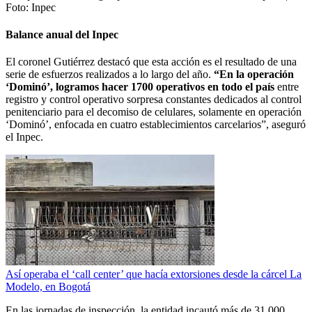
Foto:
Inpec
Balance anual del Inpec
El coronel Gutiérrez destacó que esta acción es el resultado de una
serie de esfuerzos realizados a lo largo del año.
“En la operación
‘Dominó’, logramos hacer 1700 operativos en todo el país
entre
registro y control operativo sorpresa constantes dedicados al control
penitenciario para el decomiso de celulares, solamente en operación
‘Dominó’, enfocada en cuatro establecimientos carcelarios”, aseguró
el Inpec.
Así operaba el ‘call center’ que hacía extorsiones desde la cárcel La
Modelo, en Bogotá
En las jornadas de inspección, la entidad incautó más de 31.000