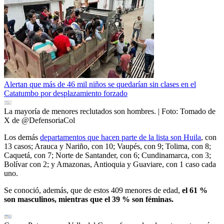
Alertan que más de 46 mil niños se quedarían sin clases en el
Catatumbo por desplazamiento forzado
La mayoría de menores reclutados son hombres.
| Foto:
Tomado de
X de @DefensoriaCol
Los demás
departamentos que hacen parte de la lista son Huila
, con
13 casos; Arauca y Nariño, con 10; Vaupés, con 9; Tolima, con 8;
Caquetá, con 7; Norte de Santander, con 6; Cundinamarca, con 3;
Bolívar con 2; y Amazonas, Antioquia y Guaviare, con 1 caso cada
uno.
Se conoció, además, que de estos 409 menores de edad,
el 61 %
son masculinos, mientras que el 39 % son féminas.