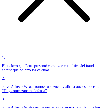
1
.
El rockero que Petro presentó como voz estadística del fraude,
admite que no hizo los cálculos
2
.
Jorge Alfredo Vargas rompe su silencio y afirma que es inocente:
“Hoy comenzaré mi defensa”
3
.
Jorge Alfredo Vargas recibe mensajes de apoyo de su familia tras