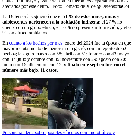
Cauca, Putumayo y Valle del Cauca fueron los departamentos más
afectados por este delito.
| Foto:
Tomado de X de @DefensoriaCol
La Defensoría segmentó que
el 51 % de estos niños, niñas y
adolescentes pertenecen a la población indígena
; el 27 % no
cuenta con un grupo étnico; el 16 % no presenta información; y el 6
% son afrocolombianos.
En
cuanto a los hechos por mes
, enero del 2024 fue la época en que
mayor reclutamiento de menores se registró, con un reporte de 62
hechos; le siguió marzo con 58; abril con 51; febrero con 43; mayo
con 37; julio y octubre con 35; noviembre con 29; agosto con 20;
junio con 16; diciembre con 12;
y finalmente septiembre con el
número más bajo, 11 casos.
Personería alerta sobre posibles vínculos con microtráfico y