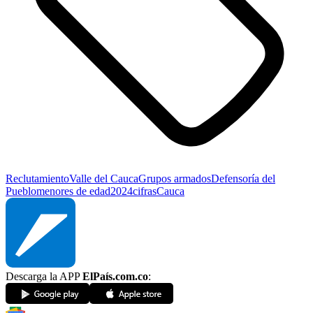
Reclutamiento
Valle del Cauca
Grupos armados
Defensoría del
Pueblo
menores de edad
2024
cifras
Cauca
Descarga la APP
ElPaís.com.co
: