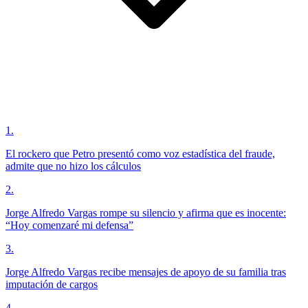
1
.
El rockero que Petro presentó como voz estadística del fraude,
admite que no hizo los cálculos
2
.
Jorge Alfredo Vargas rompe su silencio y afirma que es inocente:
“Hoy comenzaré mi defensa”
3
.
Jorge Alfredo Vargas recibe mensajes de apoyo de su familia tras
imputación de cargos
4
.