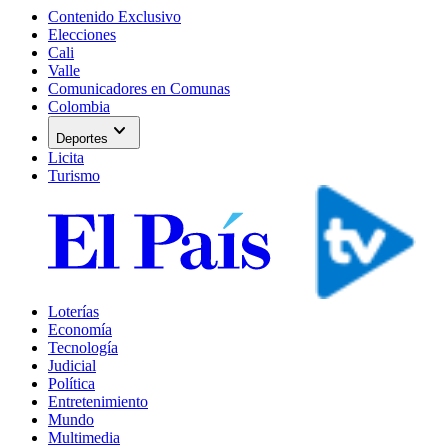
Contenido Exclusivo
Elecciones
Cali
Valle
Comunicadores en Comunas
Colombia
expand_more
Deportes
Licita
Turismo
Loterías
Economía
Tecnología
Judicial
Política
Entretenimiento
Mundo
Multimedia