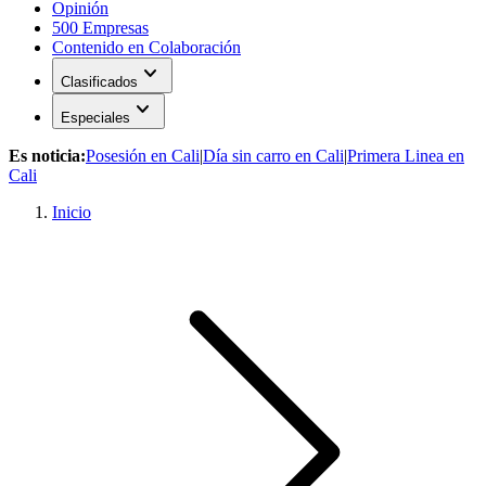
Opinión
500 Empresas
Contenido en Colaboración
expand_more
Clasificados
expand_more
Especiales
Es noticia:
Posesión en Cali
|
Día sin carro en Cali
|
Primera Linea en
Cali
Inicio