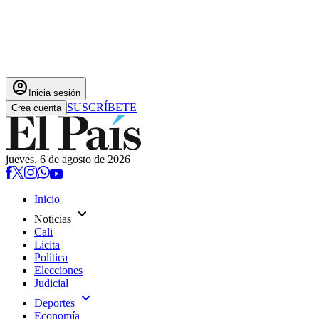
account_circle
Inicia sesión
SUSCRÍBETE
Crea cuenta
jueves, 6 de agosto de 2026
Inicio
expand_more
Noticias
Cali
Licita
Política
Elecciones
Judicial
expand_more
Deportes
Economía