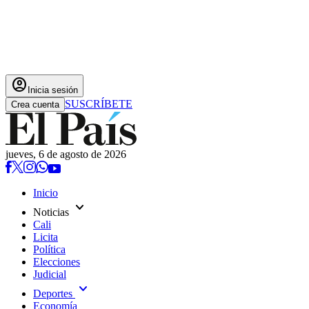
account_circle
Inicia sesión
SUSCRÍBETE
Crea cuenta
jueves, 6 de agosto de 2026
Inicio
expand_more
Noticias
Cali
Licita
Política
Elecciones
Judicial
expand_more
Deportes
Economía