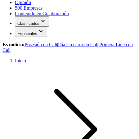
Opinión
500 Empresas
Contenido en Colaboración
expand_more
Clasificados
expand_more
Especiales
Es noticia:
Posesión en Cali
|
Día sin carro en Cali
|
Primera Linea en
Cali
Inicio