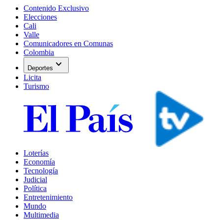
Contenido Exclusivo
Elecciones
Cali
Valle
Comunicadores en Comunas
Colombia
expand_more
Deportes
Licita
Turismo
Loterías
Economía
Tecnología
Judicial
Política
Entretenimiento
Mundo
Multimedia