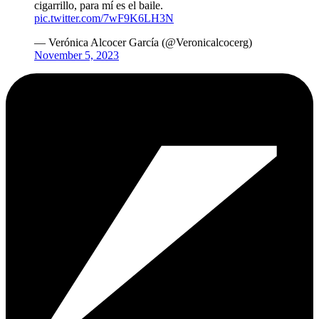
cigarrillo, para mí es el baile.
pic.twitter.com/7wF9K6LH3N
— Verónica Alcocer García (@Veronicalcocerg)
November 5, 2023