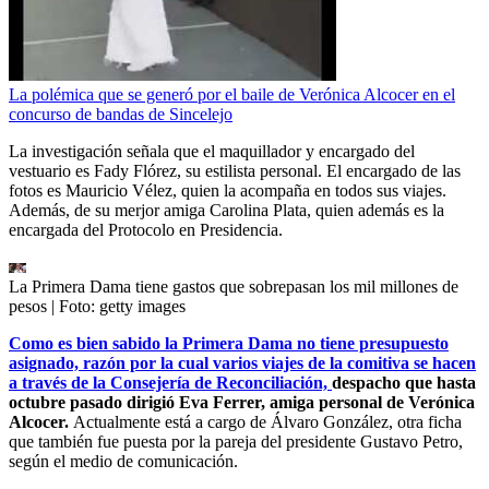
La polémica que se generó por el baile de Verónica Alcocer en el
concurso de bandas de Sincelejo
La investigación señala que el maquillador y encargado del
vestuario es Fady Flórez, su estilista personal. El encargado de las
fotos es Mauricio Vélez, quien la acompaña en todos sus viajes.
Además, de su merjor amiga Carolina Plata, quien además es la
encargada del Protocolo en Presidencia.
La Primera Dama tiene gastos que sobrepasan los mil millones de
pesos
| Foto:
getty images
Como es bien sabido la Primera Dama no tiene presupuesto
asignado, razón por la cual varios viajes de la comitiva se hacen
a través de la Consejería de Reconciliación,
despacho que hasta
octubre pasado dirigió Eva Ferrer, amiga personal de Verónica
Alcocer.
Actualmente está a cargo de Álvaro González, otra ficha
que también fue puesta por la pareja del presidente Gustavo Petro,
según el medio de comunicación.