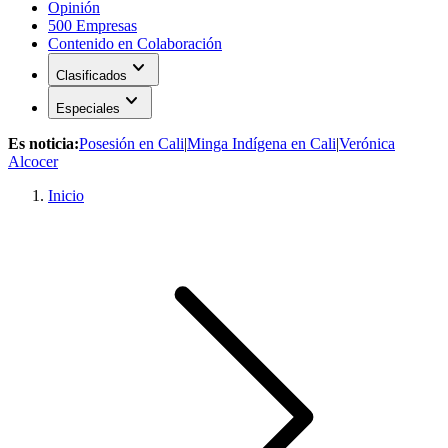
Opinión
500 Empresas
Contenido en Colaboración
expand_more
Clasificados
expand_more
Especiales
Es noticia:
Posesión en Cali
|
Minga Indígena en Cali
|
Verónica
Alcocer
Inicio