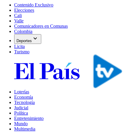
Contenido Exclusivo
Elecciones
Cali
Valle
Comunicadores en Comunas
Colombia
expand_more
Deportes
Licita
Turismo
Loterías
Economía
Tecnología
Judicial
Política
Entretenimiento
Mundo
Multimedia