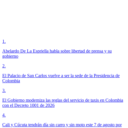
1
.
Abelardo De La Espriella habla sobre libertad de prensa y su
gobierno
2
.
El Palacio de San Carlos vuelve a ser la sede de la Presidencia de
Colombia
3
.
El Gobierno moderniza las reglas del servicio de taxis en Colombia
con el Decreto 1001 de 2026
4
.
Cali y Cúcuta tendrán día sin carro y sin moto este 7 de agosto por