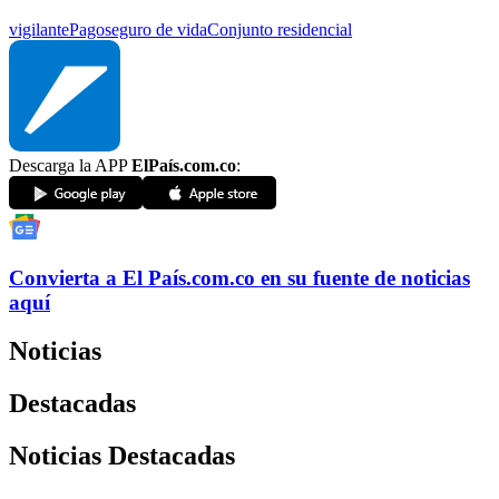
vigilante
Pago
seguro de vida
Conjunto residencial
Descarga la APP
ElPaís.com.co
:
Convierta a
El País
.com.co
en su fuente de noticias
aquí
Noticias
Destacadas
Noticias Destacadas