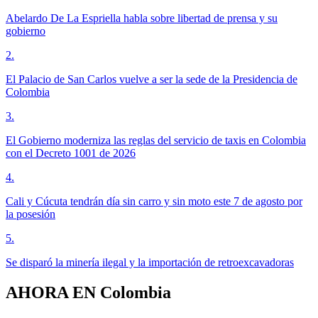
Abelardo De La Espriella habla sobre libertad de prensa y su
gobierno
2
.
El Palacio de San Carlos vuelve a ser la sede de la Presidencia de
Colombia
3
.
El Gobierno moderniza las reglas del servicio de taxis en Colombia
con el Decreto 1001 de 2026
4
.
Cali y Cúcuta tendrán día sin carro y sin moto este 7 de agosto por
la posesión
5
.
Se disparó la minería ilegal y la importación de retroexcavadoras
AHORA EN
Colombia