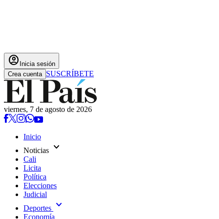
account_circle
Inicia sesión
SUSCRÍBETE
Crea cuenta
viernes, 7 de agosto de 2026
Inicio
expand_more
Noticias
Cali
Licita
Política
Elecciones
Judicial
expand_more
Deportes
Economía