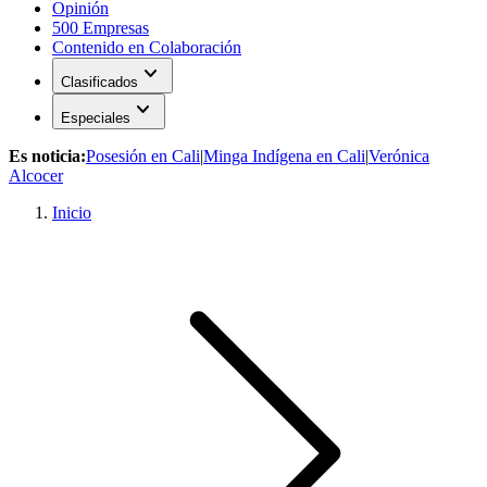
Opinión
500 Empresas
Contenido en Colaboración
expand_more
Clasificados
expand_more
Especiales
Es noticia:
Posesión en Cali
|
Minga Indígena en Cali
|
Verónica
Alcocer
Inicio