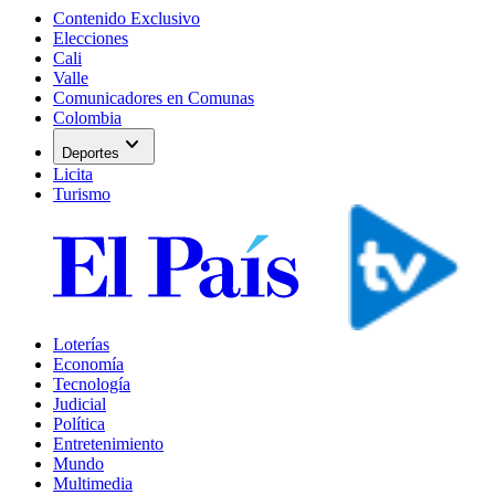
Contenido Exclusivo
Elecciones
Cali
Valle
Comunicadores en Comunas
Colombia
expand_more
Deportes
Licita
Turismo
Loterías
Economía
Tecnología
Judicial
Política
Entretenimiento
Mundo
Multimedia