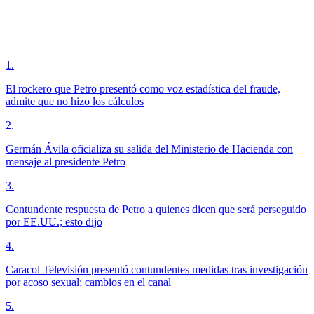
1
.
El rockero que Petro presentó como voz estadística del fraude,
admite que no hizo los cálculos
2
.
Germán Ávila oficializa su salida del Ministerio de Hacienda con
mensaje al presidente Petro
3
.
Contundente respuesta de Petro a quienes dicen que será perseguido
por EE.UU.; esto dijo
4
.
Caracol Televisión presentó contundentes medidas tras investigación
por acoso sexual; cambios en el canal
5
.