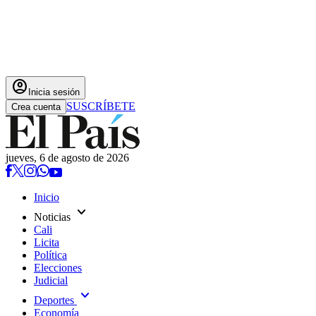
account_circle
Inicia sesión
SUSCRÍBETE
Crea cuenta
jueves, 6 de agosto de 2026
Inicio
expand_more
Noticias
Cali
Licita
Política
Elecciones
Judicial
expand_more
Deportes
Economía