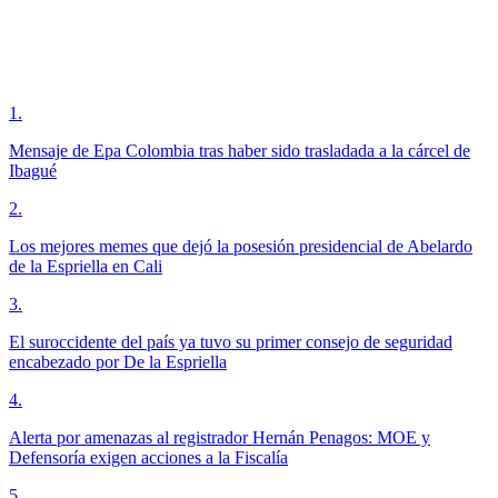
1
.
Mensaje de Epa Colombia tras haber sido trasladada a la cárcel de
Ibagué
2
.
Los mejores memes que dejó la posesión presidencial de Abelardo
de la Espriella en Cali
3
.
El suroccidente del país ya tuvo su primer consejo de seguridad
encabezado por De la Espriella
4
.
Alerta por amenazas al registrador Hernán Penagos: MOE y
Defensoría exigen acciones a la Fiscalía
5
.