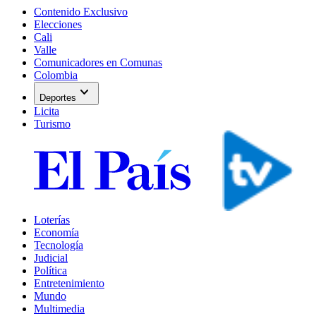
Contenido Exclusivo
Elecciones
Cali
Valle
Comunicadores en Comunas
Colombia
expand_more
Deportes
Licita
Turismo
Loterías
Economía
Tecnología
Judicial
Política
Entretenimiento
Mundo
Multimedia