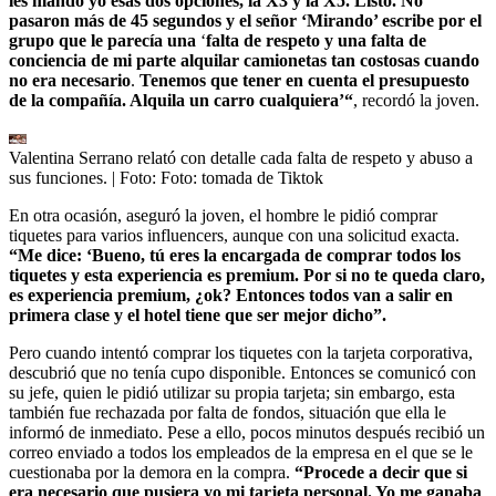
les mando yo esas dos opciones, la X3 y la X5. Listo. No
pasaron más de 45 segundos y el señor ‘Mirando’ escribe por el
grupo que le parecía una
‘
falta de respeto y una falta de
conciencia de mi parte alquilar camionetas tan costosas cuando
no era necesario
.
Tenemos que tener en cuenta el presupuesto
de la compañía. Alquila un carro cualquiera’“
, recordó la joven.
Valentina Serrano relató con detalle cada falta de respeto y abuso a
sus funciones.
| Foto:
Foto: tomada de Tiktok
En otra ocasión, aseguró la joven, el hombre le pidió comprar
tiquetes para varios influencers, aunque con una solicitud exacta.
“Me dice: ‘Bueno, tú eres la encargada de comprar todos los
tiquetes y esta experiencia es premium. Por si no te queda claro,
es experiencia premium, ¿ok? Entonces todos van a salir en
primera clase y el hotel tiene que ser mejor dicho”.
Pero cuando intentó comprar los tiquetes con la tarjeta corporativa,
descubrió que no tenía cupo disponible. Entonces se comunicó con
su jefe, quien le pidió utilizar su propia tarjeta; sin embargo, esta
también fue rechazada por falta de fondos, situación que ella le
informó de inmediato. Pese a ello, pocos minutos después recibió un
correo enviado a todos los empleados de la empresa en el que se le
cuestionaba por la demora en la compra.
“Procede a decir que si
era necesario que pusiera yo mi tarjeta personal. Yo me ganaba