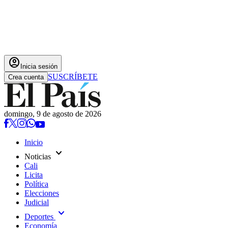
account_circle
Inicia sesión
SUSCRÍBETE
Crea cuenta
domingo, 9 de agosto de 2026
Inicio
expand_more
Noticias
Cali
Licita
Política
Elecciones
Judicial
expand_more
Deportes
Economía