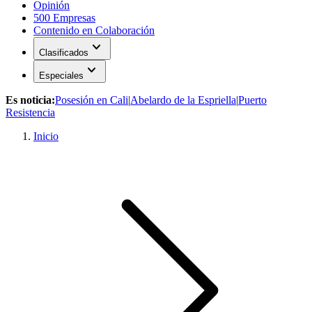
Opinión
500 Empresas
Contenido en Colaboración
expand_more
Clasificados
expand_more
Especiales
Es noticia:
Posesión en Cali
|
Abelardo de la Espriella
|
Puerto
Resistencia
Inicio