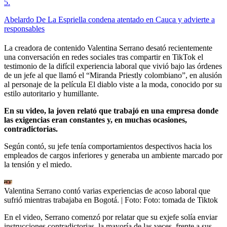
5
.
Abelardo De La Espriella condena atentado en Cauca y advierte a
responsables
La creadora de contenido Valentina Serrano desató recientemente
una conversación en redes sociales tras compartir en TikTok el
testimonio de la difícil experiencia laboral que vivió bajo las órdenes
de un jefe al que llamó el “Miranda Priestly colombiano”, en alusión
al personaje de la película El diablo viste a la moda, conocido por su
estilo autoritario y humillante.
En su video, la joven relató que trabajó en una empresa donde
las exigencias eran constantes y, en muchas ocasiones,
contradictorias.
Según contó, su jefe tenía comportamientos despectivos hacia los
empleados de cargos inferiores y generaba un ambiente marcado por
la tensión y el miedo.
Valentina Serrano contó varias experiencias de acoso laboral que
sufrió mientras trabajaba en Bogotá.
| Foto:
Foto: tomada de Tiktok
En el video, Serrano comenzó por relatar que su exjefe solía enviar
instrucciones contradictorias, la mayoría de las veces, frente a sus