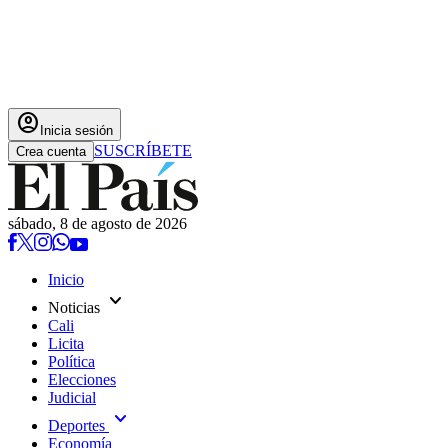
account_circle
Inicia sesión
SUSCRÍBETE
Crea cuenta
sábado, 8 de agosto de 2026
Inicio
expand_more
Noticias
Cali
Licita
Política
Elecciones
Judicial
expand_more
Deportes
Economía