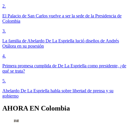
2
.
El Palacio de San Carlos vuelve a ser la sede de la Presidencia de
Colombia
3
.
La familia de Abelardo De La Espriella lució diseños de Andrés
Otálora en su posesión
4
.
Primera promesa cumplida de De La Espriella como presidente, ¿de
qué se trata?
5
.
Abelardo De La Espriella habla sobre libertad de prensa y su
gobierno
AHORA EN
Colombia