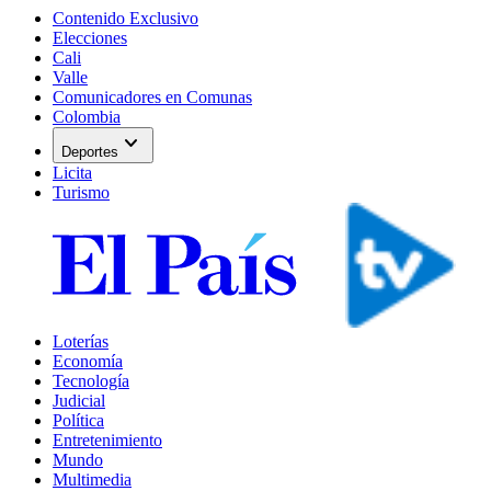
Contenido Exclusivo
Elecciones
Cali
Valle
Comunicadores en Comunas
Colombia
expand_more
Deportes
Licita
Turismo
Loterías
Economía
Tecnología
Judicial
Política
Entretenimiento
Mundo
Multimedia