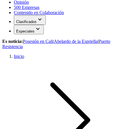
Opinión
500 Empresas
Contenido en Colaboración
expand_more
Clasificados
expand_more
Especiales
Es noticia:
Posesión en Cali
|
Abelardo de la Espriella
|
Puerto
Resistencia
Inicio