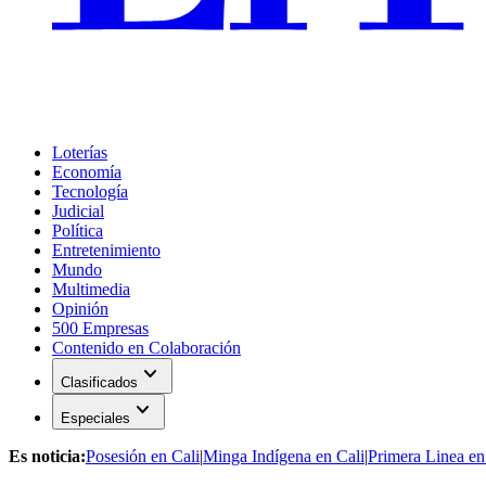
Loterías
Economía
Tecnología
Judicial
Política
Entretenimiento
Mundo
Multimedia
Opinión
500 Empresas
Contenido en Colaboración
expand_more
Clasificados
expand_more
Especiales
Es noticia:
Posesión en Cali
|
Minga Indígena en Cali
|
Primera Linea en