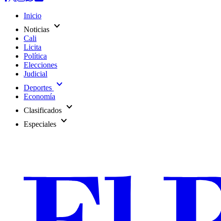
Inicio
expand_more
Noticias
Cali
Licita
Política
Elecciones
Judicial
expand_more
Deportes
Economía
expand_more
Clasificados
expand_more
Especiales