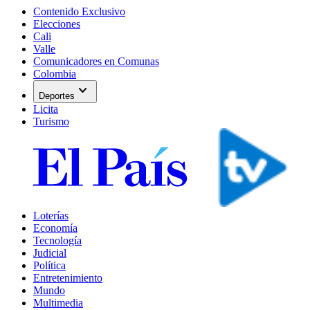
Contenido Exclusivo
Elecciones
Cali
Valle
Comunicadores en Comunas
Colombia
expand_more
Deportes
Licita
Turismo
Loterías
Economía
Tecnología
Judicial
Política
Entretenimiento
Mundo
Multimedia