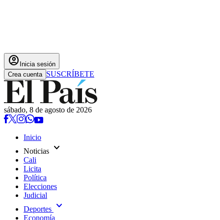
account_circle
Inicia sesión
SUSCRÍBETE
Crea cuenta
sábado, 8 de agosto de 2026
Inicio
expand_more
Noticias
Cali
Licita
Política
Elecciones
Judicial
expand_more
Deportes
Economía