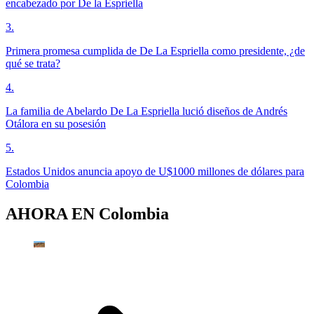
encabezado por De la Espriella
3
.
Primera promesa cumplida de De La Espriella como presidente, ¿de
qué se trata?
4
.
La familia de Abelardo De La Espriella lució diseños de Andrés
Otálora en su posesión
5
.
Estados Unidos anuncia apoyo de U$1000 millones de dólares para
Colombia
AHORA EN
Colombia