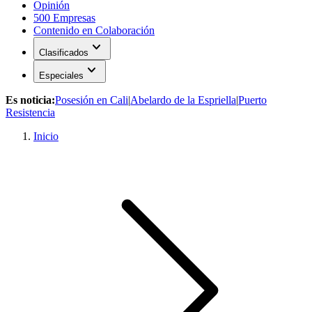
Opinión
500 Empresas
Contenido en Colaboración
expand_more
Clasificados
expand_more
Especiales
Es noticia:
Posesión en Cali
|
Abelardo de la Espriella
|
Puerto
Resistencia
Inicio