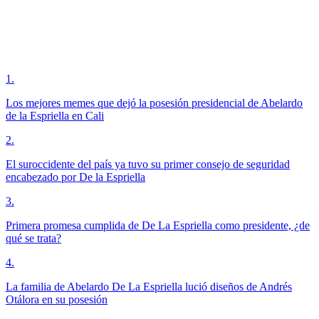
1
.
Los mejores memes que dejó la posesión presidencial de Abelardo
de la Espriella en Cali
2
.
El suroccidente del país ya tuvo su primer consejo de seguridad
encabezado por De la Espriella
3
.
Primera promesa cumplida de De La Espriella como presidente, ¿de
qué se trata?
4
.
La familia de Abelardo De La Espriella lució diseños de Andrés
Otálora en su posesión