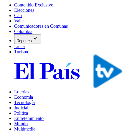
Contenido Exclusivo
Elecciones
Cali
Valle
Comunicadores en Comunas
Colombia
expand_more
Deportes
Licita
Turismo
Loterías
Economía
Tecnología
Judicial
Política
Entretenimiento
Mundo
Multimedia