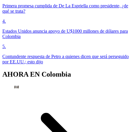
Primera promesa cumplida de De La Espriella como presidente, ¿de
qué se trata?
4
.
Estados Unidos anuncia apoyo de U$1000 millones de dólares para
Colombia
5
.
Contundente respuesta de Petro a quienes dicen que será perseguido
por EE.UU.; esto dijo
AHORA EN
Colombia