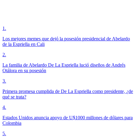
1
.
Los mejores memes que dejó la posesión presidencial de Abelardo
de la Espriella en Cali
2
.
La familia de Abelardo De La Espriella lució diseños de Andrés
Otálora en su posesión
3
.
Primera promesa cumplida de De La Espriella como presidente, ¿de
qué se trata?
4
.
Estados Unidos anuncia apoyo de U$1000 millones de dólares para
Colombia
5
.