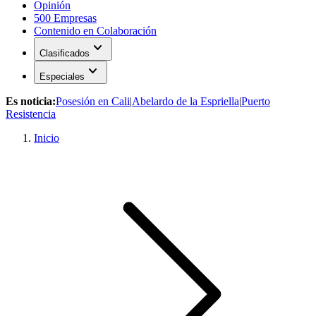
Opinión
500 Empresas
Contenido en Colaboración
expand_more
Clasificados
expand_more
Especiales
Es noticia:
Posesión en Cali
|
Abelardo de la Espriella
|
Puerto
Resistencia
Inicio