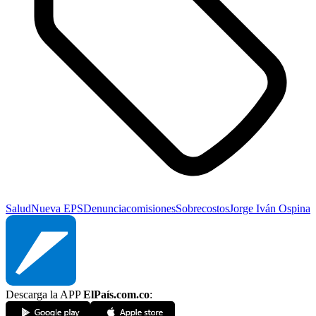
Salud
Nueva EPS
Denuncia
comisiones
Sobrecostos
Jorge Iván Ospina
Descarga la APP
ElPaís.com.co
: