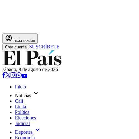
account_circle
Inicia sesión
SUSCRÍBETE
Crea cuenta
sábado, 8 de agosto de 2026
Inicio
expand_more
Noticias
Cali
Licita
Política
Elecciones
Judicial
expand_more
Deportes
Economía