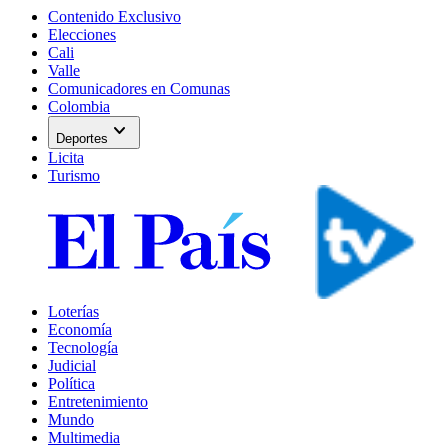
Contenido Exclusivo
Elecciones
Cali
Valle
Comunicadores en Comunas
Colombia
expand_more
Deportes
Licita
Turismo
Loterías
Economía
Tecnología
Judicial
Política
Entretenimiento
Mundo
Multimedia