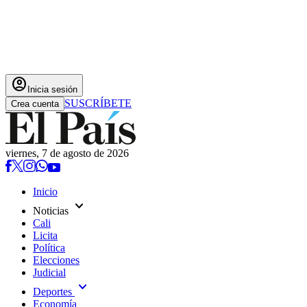
account_circle
Inicia sesión
SUSCRÍBETE
Crea cuenta
viernes, 7 de agosto de 2026
Inicio
expand_more
Noticias
Cali
Licita
Política
Elecciones
Judicial
expand_more
Deportes
Economía