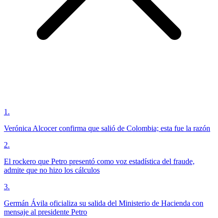
1
.
Verónica Alcocer confirma que salió de Colombia; esta fue la razón
2
.
El rockero que Petro presentó como voz estadística del fraude,
admite que no hizo los cálculos
3
.
Germán Ávila oficializa su salida del Ministerio de Hacienda con
mensaje al presidente Petro