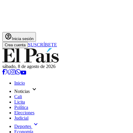
account_circle
Inicia sesión
SUSCRÍBETE
Crea cuenta
sábado, 8 de agosto de 2026
Inicio
expand_more
Noticias
Cali
Licita
Política
Elecciones
Judicial
expand_more
Deportes
Economía