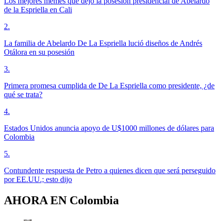
Los mejores memes que dejó la posesión presidencial de Abelardo
de la Espriella en Cali
2
.
La familia de Abelardo De La Espriella lució diseños de Andrés
Otálora en su posesión
3
.
Primera promesa cumplida de De La Espriella como presidente, ¿de
qué se trata?
4
.
Estados Unidos anuncia apoyo de U$1000 millones de dólares para
Colombia
5
.
Contundente respuesta de Petro a quienes dicen que será perseguido
por EE.UU.; esto dijo
AHORA EN
Colombia