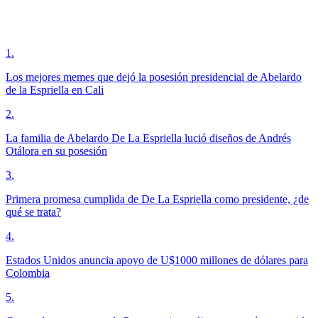
1
.
Los mejores memes que dejó la posesión presidencial de Abelardo
de la Espriella en Cali
2
.
La familia de Abelardo De La Espriella lució diseños de Andrés
Otálora en su posesión
3
.
Primera promesa cumplida de De La Espriella como presidente, ¿de
qué se trata?
4
.
Estados Unidos anuncia apoyo de U$1000 millones de dólares para
Colombia
5
.