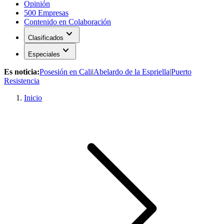
Opinión
500 Empresas
Contenido en Colaboración
expand_more
Clasificados
expand_more
Especiales
Es noticia:
Posesión en Cali
|
Abelardo de la Espriella
|
Puerto
Resistencia
Inicio