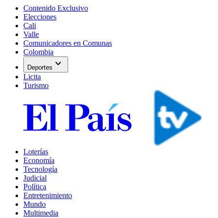
Contenido Exclusivo
Elecciones
Cali
Valle
Comunicadores en Comunas
Colombia
expand_more
Deportes
Licita
Turismo
Loterías
Economía
Tecnología
Judicial
Política
Entretenimiento
Mundo
Multimedia