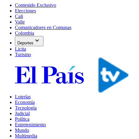
Contenido Exclusivo
Elecciones
Cali
Valle
Comunicadores en Comunas
Colombia
expand_more
Deportes
Licita
Turismo
Loterías
Economía
Tecnología
Judicial
Política
Entretenimiento
Mundo
Multimedia