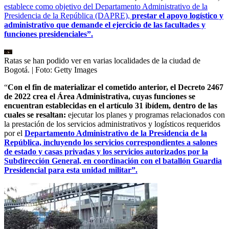
establece como objetivo del Departamento Administrativo de la
Presidencia de la República (DAPRE),
prestar el apoyo logístico y
administrativo que demande el ejercicio de las facultades y
funciones presidenciales”.
Ratas se han podido ver en varias localidades de la ciudad de
Bogotá.
| Foto:
Getty Images
“
Con el fin de materializar el cometido anterior, el Decreto 2467
de 2022 crea el Área Administrativa, cuyas funciones se
encuentran establecidas en el artículo 31 ibídem, dentro de las
cuales se resaltan:
ejecutar los planes y programas relacionados con
la prestación de los servicios administrativos y logísticos requeridos
por el
Departamento Administrativo de la Presidencia de la
República, incluyendo los servicios correspondientes a salones
de estado y casas privadas y los servicios autorizados por la
Subdirección General, en coordinación con el batallón Guardia
Presidencial para esta unidad militar”.