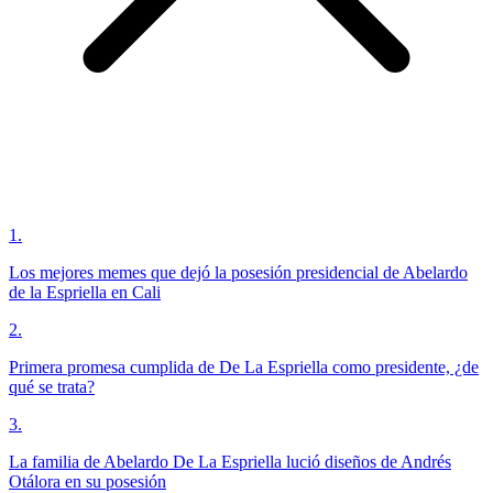
1
.
Los mejores memes que dejó la posesión presidencial de Abelardo
de la Espriella en Cali
2
.
Primera promesa cumplida de De La Espriella como presidente, ¿de
qué se trata?
3
.
La familia de Abelardo De La Espriella lució diseños de Andrés
Otálora en su posesión