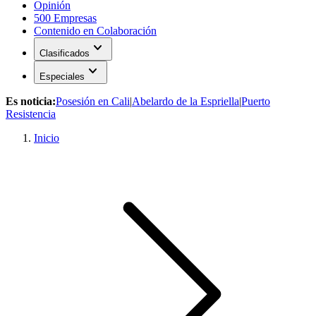
Opinión
500 Empresas
Contenido en Colaboración
expand_more
Clasificados
expand_more
Especiales
Es noticia:
Posesión en Cali
|
Abelardo de la Espriella
|
Puerto
Resistencia
Inicio