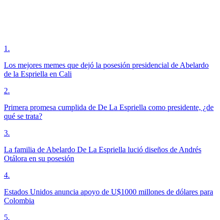
1
.
Los mejores memes que dejó la posesión presidencial de Abelardo
de la Espriella en Cali
2
.
Primera promesa cumplida de De La Espriella como presidente, ¿de
qué se trata?
3
.
La familia de Abelardo De La Espriella lució diseños de Andrés
Otálora en su posesión
4
.
Estados Unidos anuncia apoyo de U$1000 millones de dólares para
Colombia
5
.