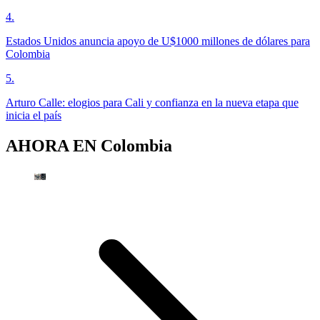
4
.
Estados Unidos anuncia apoyo de U$1000 millones de dólares para
Colombia
5
.
Arturo Calle: elogios para Cali y confianza en la nueva etapa que
inicia el país
AHORA EN
Colombia