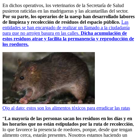
En dichos operativos, los veterinarios de la Secretaría de Salud
pusieron raticidas en las madrigueras y las alcantarillas del sector.
Por su parte, los operarios de la uaesp han desarrollado labores
de limpieza y recolección de residuos del espacio público.
Las
entidades se han encargado de realizar un llamado a la ciudadanía
para que no arrojen basura en las calles.
Dicha acumulación de
estos residuos atrae y facilita la permanencia y reproducción de
los roedores.
Ojo al dato: estos son los alimentos tóxicos para erradicar las ratas
“
La mayoría de las personas sacan los residuos en los días y en
los horarios que no están estipulados por la ruta de recolección
,
lo que favorece la presencia de roedores, porque, desde que tengan
alimento cerca, estarán presentes. Nosotros estamos haciendo un