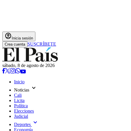
account_circle
Inicia sesión
SUSCRÍBETE
Crea cuenta
sábado, 8 de agosto de 2026
Inicio
expand_more
Noticias
Cali
Licita
Política
Elecciones
Judicial
expand_more
Deportes
Economía