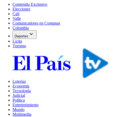
Contenido Exclusivo
Elecciones
Cali
Valle
Comunicadores en Comunas
Colombia
expand_more
Deportes
Licita
Turismo
Loterías
Economía
Tecnología
Judicial
Política
Entretenimiento
Mundo
Multimedia