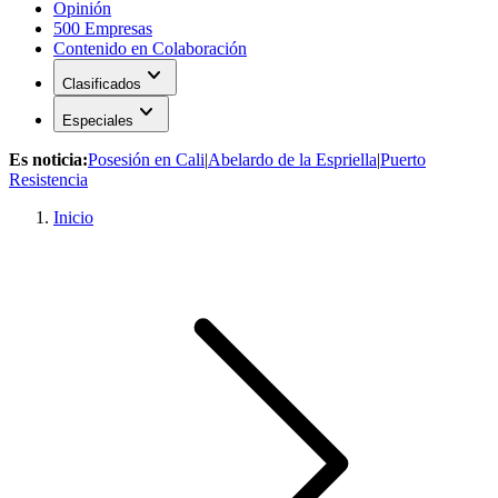
Opinión
500 Empresas
Contenido en Colaboración
expand_more
Clasificados
expand_more
Especiales
Es noticia:
Posesión en Cali
|
Abelardo de la Espriella
|
Puerto
Resistencia
Inicio