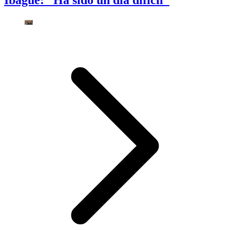
Ibagué: “Ha sido un día difícil”