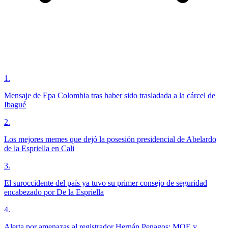
1
.
Mensaje de Epa Colombia tras haber sido trasladada a la cárcel de
Ibagué
2
.
Los mejores memes que dejó la posesión presidencial de Abelardo
de la Espriella en Cali
3
.
El suroccidente del país ya tuvo su primer consejo de seguridad
encabezado por De la Espriella
4
.
Alerta por amenazas al registrador Hernán Penagos: MOE y