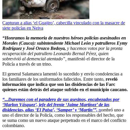
Capturan a alias ‘el Guajiro’, cabecilla vinculado con la masacre de
siete policías en Neiva
“Honramos la memoria de nuestros héroes policías asesinados en
Morales (Cauca): subintendente Michael León y patrulleros Eymy
Rodríguez y José Orozco Bedoya,
y hacemos votos por la pronta
recuperación del patrullero Leonardo Bernal Pérez, quien
sobrevivió al demencial atentado”,
manifestó el director de la
Policía a través de un trino.
El general Salamanca lamentó lo sucedido y envío condolencias a
los familiares de los uniformados fallecidos. Entre tanto,
reveló
información que indica que son las disidencias de las Farc
quienes están detrás del ataque sufrido en el municipio caucano.
“...Daremos con el paradero de sus asesinos, encabezados por
‘Marlon Vásquez’, jefe del frente ‘Jaime Martínez’ de las
disidencias, alias ‘El Paisa’, ‘Samper’ y ‘Martín’”,
n
ombró uno a
uno el director de la Policía, como los responsables del hecho, que
se suma como un nuevo ataque perpetrado en el marco del conflicto
colombiano.