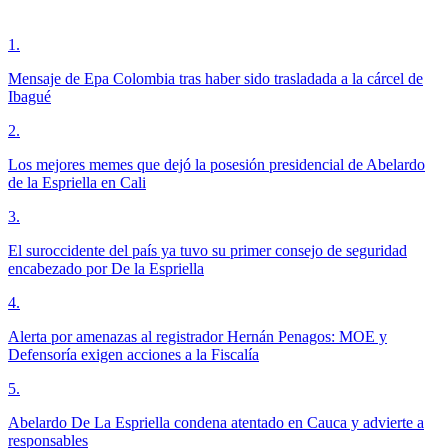
1
.
Mensaje de Epa Colombia tras haber sido trasladada a la cárcel de
Ibagué
2
.
Los mejores memes que dejó la posesión presidencial de Abelardo
de la Espriella en Cali
3
.
El suroccidente del país ya tuvo su primer consejo de seguridad
encabezado por De la Espriella
4
.
Alerta por amenazas al registrador Hernán Penagos: MOE y
Defensoría exigen acciones a la Fiscalía
5
.
Abelardo De La Espriella condena atentado en Cauca y advierte a
responsables