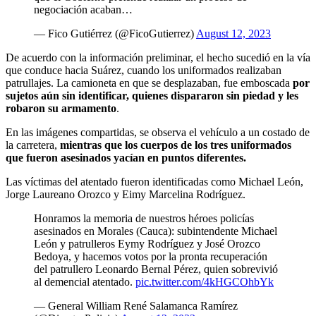
negociación acaban…
— Fico Gutiérrez (@FicoGutierrez)
August 12, 2023
De acuerdo con la información preliminar, el hecho sucedió en la vía
que conduce hacia Suárez, cuando los uniformados realizaban
patrullajes. La camioneta en que se desplazaban, fue emboscada
por
sujetos aún sin identificar, quienes dispararon sin piedad y les
robaron su armamento
.
En las imágenes compartidas, se observa el vehículo a un costado de
la carretera,
mientras que los cuerpos de los tres uniformados
que fueron asesinados yacían en puntos diferentes.
Las víctimas del atentado fueron identificadas como Michael León,
Jorge Laureano Orozco y Eimy Marcelina Rodríguez.
Honramos la memoria de nuestros héroes policías
asesinados en Morales (Cauca): subintendente Michael
León y patrulleros Eymy Rodríguez y José Orozco
Bedoya, y hacemos votos por la pronta recuperación
del patrullero Leonardo Bernal Pérez, quien sobrevivió
al demencial atentado.
pic.twitter.com/4kHGCOhbYk
— General William René Salamanca Ramírez