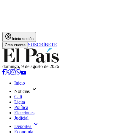
account_circle
Inicia sesión
SUSCRÍBETE
Crea cuenta
domingo, 9 de agosto de 2026
Inicio
expand_more
Noticias
Cali
Licita
Política
Elecciones
Judicial
expand_more
Deportes
Economía