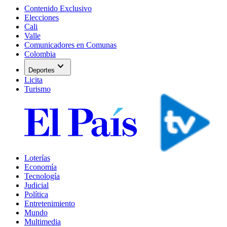
Contenido Exclusivo
Elecciones
Cali
Valle
Comunicadores en Comunas
Colombia
expand_more
Deportes
Licita
Turismo
Loterías
Economía
Tecnología
Judicial
Política
Entretenimiento
Mundo
Multimedia