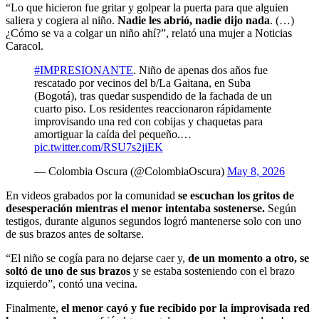
“Lo que hicieron fue gritar y golpear la puerta para que alguien
saliera y cogiera al niño.
Nadie les abrió, nadie dijo nada
. (…)
¿Cómo se va a colgar un niño ahí?”, relató una mujer a Noticias
Caracol.
#IMPRESIONANTE
. Niño de apenas dos años fue
rescatado por vecinos del b/La Gaitana, en Suba
(Bogotá), tras quedar suspendido de la fachada de un
cuarto piso. Los residentes reaccionaron rápidamente
improvisando una red con cobijas y chaquetas para
amortiguar la caída del pequeño.…
pic.twitter.com/RSU7s2jiEK
— Colombia Oscura (@ColombiaOscura)
May 8, 2026
En videos grabados por la comunidad
se escuchan los gritos de
desesperación mientras el menor intentaba sostenerse.
Según
testigos, durante algunos segundos logró mantenerse solo con uno
de sus brazos antes de soltarse.
“El niño se cogía para no dejarse caer y,
de un momento a otro, se
soltó de uno de sus brazos
y se estaba sosteniendo con el brazo
izquierdo”, contó una vecina.
Finalmente,
el menor cayó y fue recibido por la improvisada red