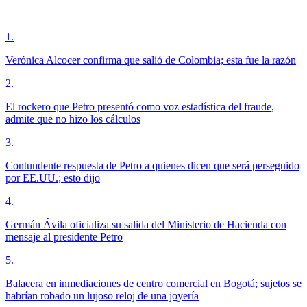
1
.
Verónica Alcocer confirma que salió de Colombia; esta fue la razón
2
.
El rockero que Petro presentó como voz estadística del fraude,
admite que no hizo los cálculos
3
.
Contundente respuesta de Petro a quienes dicen que será perseguido
por EE.UU.; esto dijo
4
.
Germán Ávila oficializa su salida del Ministerio de Hacienda con
mensaje al presidente Petro
5
.
Balacera en inmediaciones de centro comercial en Bogotá; sujetos se
habrían robado un lujoso reloj de una joyería