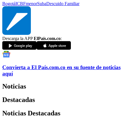
Bogotá
ICBF
menor
Suba
Descuido Familiar
Descarga la APP
ElPaís.com.co
:
Convierta a
El País
.com.co
en su fuente de noticias
aquí
Noticias
Destacadas
Noticias Destacadas