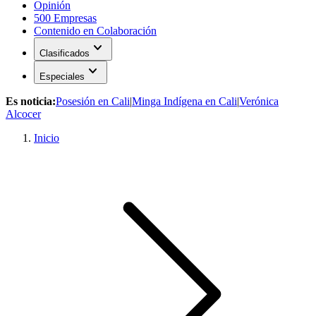
Opinión
500 Empresas
Contenido en Colaboración
expand_more
Clasificados
expand_more
Especiales
Es noticia:
Posesión en Cali
|
Minga Indígena en Cali
|
Verónica
Alcocer
Inicio