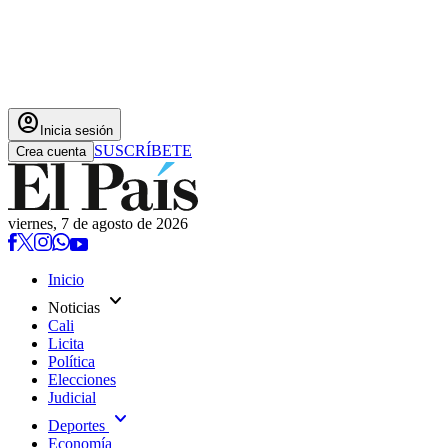
account_circle
Inicia sesión
SUSCRÍBETE
Crea cuenta
viernes, 7 de agosto de 2026
Inicio
expand_more
Noticias
Cali
Licita
Política
Elecciones
Judicial
expand_more
Deportes
Economía