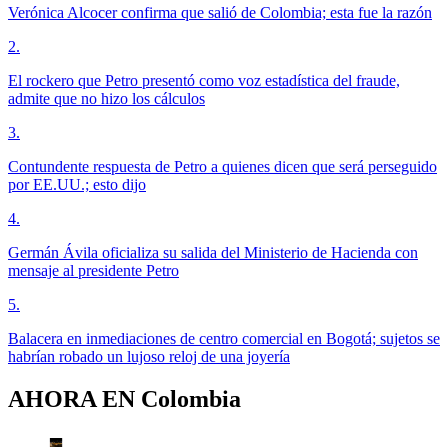
Verónica Alcocer confirma que salió de Colombia; esta fue la razón
2
.
El rockero que Petro presentó como voz estadística del fraude,
admite que no hizo los cálculos
3
.
Contundente respuesta de Petro a quienes dicen que será perseguido
por EE.UU.; esto dijo
4
.
Germán Ávila oficializa su salida del Ministerio de Hacienda con
mensaje al presidente Petro
5
.
Balacera en inmediaciones de centro comercial en Bogotá; sujetos se
habrían robado un lujoso reloj de una joyería
AHORA EN
Colombia