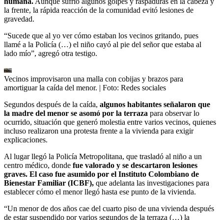
humana.
Aunque sufrió algunos golpes y raspaduras en la cabeza y
la frente, la rápida reacción de la comunidad evitó lesiones de
gravedad.
“Sucede que al yo ver cómo estaban los vecinos gritando, pues
llamé a la Policía (…) el niño cayó al pie del señor que estaba al
lado mío”, agregó otra testigo.
Vecinos improvisaron una malla con cobijas y brazos para
amortiguar la caída del menor.
| Foto:
Redes sociales
Segundos después de la caída,
algunos habitantes señalaron que
la madre del menor se asomó por la terraza
para observar lo
ocurrido, situación que generó molestia entre varios vecinos, quienes
incluso realizaron una protesta frente a la vivienda para exigir
explicaciones.
Al lugar llegó la Policía Metropolitana, que trasladó al niño a un
centro médico, donde
fue valorado y se descartaron lesiones
graves. El caso fue asumido por el Instituto Colombiano de
Bienestar Familiar (ICBF),
que adelanta las investigaciones para
establecer cómo el menor llegó hasta ese punto de la vivienda.
“Un menor de dos años cae del cuarto piso de una vivienda después
de estar suspendido por varios segundos de la terraza (…) la