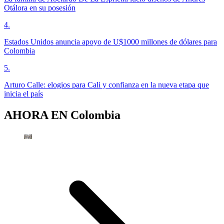
Otálora en su posesión
4
.
Estados Unidos anuncia apoyo de U$1000 millones de dólares para
Colombia
5
.
Arturo Calle: elogios para Cali y confianza en la nueva etapa que
inicia el país
AHORA EN
Colombia