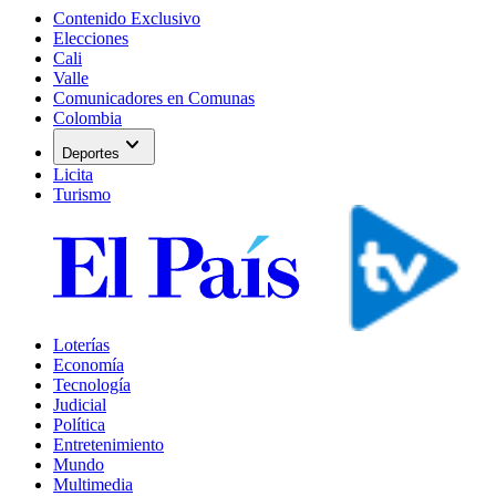
Contenido Exclusivo
Elecciones
Cali
Valle
Comunicadores en Comunas
Colombia
expand_more
Deportes
Licita
Turismo
Loterías
Economía
Tecnología
Judicial
Política
Entretenimiento
Mundo
Multimedia