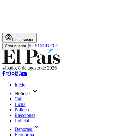
account_circle
Inicia sesión
SUSCRÍBETE
Crea cuenta
sábado, 8 de agosto de 2026
Inicio
expand_more
Noticias
Cali
Licita
Política
Elecciones
Judicial
expand_more
Deportes
Economía