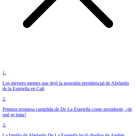
1
.
Los mejores memes que dejó la posesión presidencial de Abelardo
de la Espriella en Cali
2
.
Primera promesa cumplida de De La Espriella como presidente, ¿de
qué se trata?
3
.
La familia de Abelardo De La Espriella lució diseños de Andrés