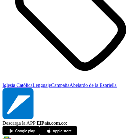
Iglesia Católica
Lenguaje
Campaña
Abelardo de la Espriella
Descarga la APP
ElPaís.com.co
: