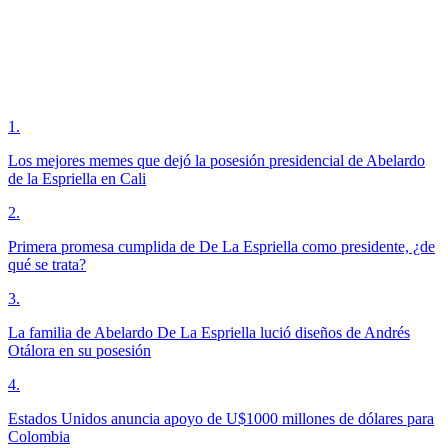
1
.
Los mejores memes que dejó la posesión presidencial de Abelardo
de la Espriella en Cali
2
.
Primera promesa cumplida de De La Espriella como presidente, ¿de
qué se trata?
3
.
La familia de Abelardo De La Espriella lució diseños de Andrés
Otálora en su posesión
4
.
Estados Unidos anuncia apoyo de U$1000 millones de dólares para
Colombia