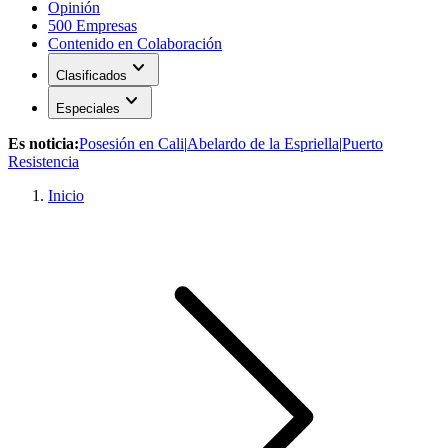
Opinión
500 Empresas
Contenido en Colaboración
expand_more
Clasificados
expand_more
Especiales
Es noticia:
Posesión en Cali
|
Abelardo de la Espriella
|
Puerto
Resistencia
Inicio