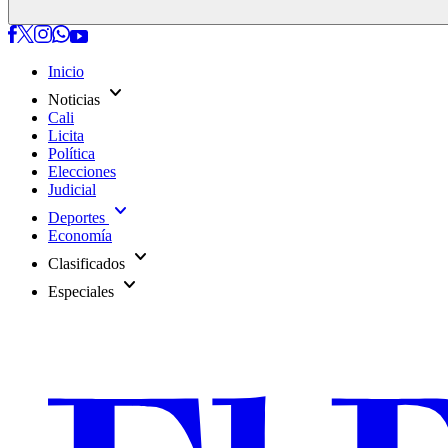
Inicio
expand_more
Noticias
Cali
Licita
Política
Elecciones
Judicial
expand_more
Deportes
Economía
expand_more
Clasificados
expand_more
Especiales