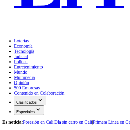
Loterías
Economía
Tecnología
Judicial
Política
Entretenimiento
Mundo
Multimedia
Opinión
500 Empresas
Contenido en Colaboración
expand_more
Clasificados
expand_more
Especiales
Es noticia:
Posesión en Cali
|
Día sin carro en Cali
|
Primera Linea en Ca