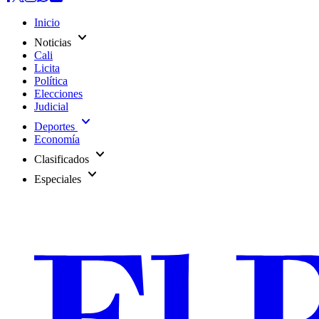
Inicio
expand_more
Noticias
Cali
Licita
Política
Elecciones
Judicial
expand_more
Deportes
Economía
expand_more
Clasificados
expand_more
Especiales