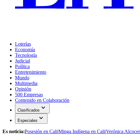
Loterías
Economía
Tecnología
Judicial
Política
Entretenimiento
Mundo
Multimedia
Opinión
500 Empresas
Contenido en Colaboración
expand_more
Clasificados
expand_more
Especiales
Es noticia:
Posesión en Cali
|
Minga Indígena en Cali
|
Verónica Alcocer