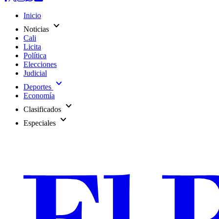
Inicio
expand_more
Noticias
Cali
Licita
Política
Elecciones
Judicial
expand_more
Deportes
Economía
expand_more
Clasificados
expand_more
Especiales