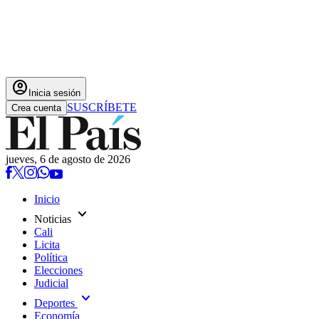
account_circle
Inicia sesión
SUSCRÍBETE
Crea cuenta
jueves, 6 de agosto de 2026
Inicio
expand_more
Noticias
Cali
Licita
Política
Elecciones
Judicial
expand_more
Deportes
Economía