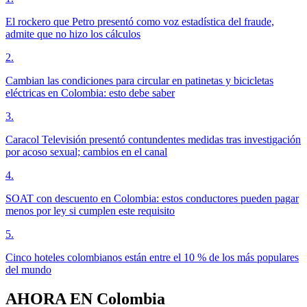
El rockero que Petro presentó como voz estadística del fraude,
admite que no hizo los cálculos
2
.
Cambian las condiciones para circular en patinetas y bicicletas
eléctricas en Colombia: esto debe saber
3
.
Caracol Televisión presentó contundentes medidas tras investigación
por acoso sexual; cambios en el canal
4
.
SOAT con descuento en Colombia: estos conductores pueden pagar
menos por ley si cumplen este requisito
5
.
Cinco hoteles colombianos están entre el 10 % de los más populares
del mundo
AHORA EN
Colombia