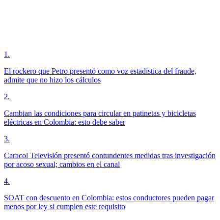
1
.
El rockero que Petro presentó como voz estadística del fraude,
admite que no hizo los cálculos
2
.
Cambian las condiciones para circular en patinetas y bicicletas
eléctricas en Colombia: esto debe saber
3
.
Caracol Televisión presentó contundentes medidas tras investigación
por acoso sexual; cambios en el canal
4
.
SOAT con descuento en Colombia: estos conductores pueden pagar
menos por ley si cumplen este requisito