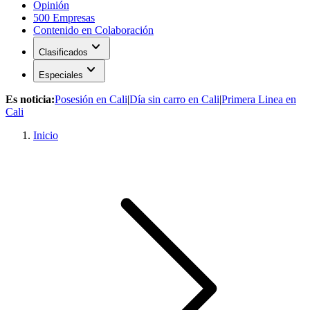
Opinión
500 Empresas
Contenido en Colaboración
expand_more
Clasificados
expand_more
Especiales
Es noticia:
Posesión en Cali
|
Día sin carro en Cali
|
Primera Linea en
Cali
Inicio