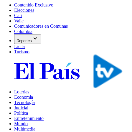
Contenido Exclusivo
Elecciones
Cali
Valle
Comunicadores en Comunas
Colombia
expand_more
Deportes
Licita
Turismo
Loterías
Economía
Tecnología
Judicial
Política
Entretenimiento
Mundo
Multimedia