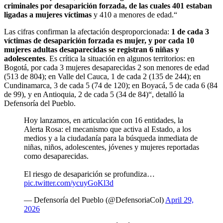
criminales por desaparición forzada, de las cuales 401 estaban
ligadas a mujeres víctimas
y 410 a menores de edad.“
Las cifras confirman la afectación desproporcionada:
1 de cada 3
víctimas de desaparición forzada es mujer, y por cada 10
mujeres adultas desaparecidas se registran 6 niñas y
adolescentes
. Es crítica la situación en algunos territorios: en
Bogotá, por cada 3 mujeres desaparecidas 2 son menores de edad
(513 de 804); en Valle del Cauca, 1 de cada 2 (135 de 244); en
Cundinamarca, 3 de cada 5 (74 de 120); en Boyacá, 5 de cada 6 (84
de 99), y en Antioquia, 2 de cada 5 (34 de 84)“, detalló la
Defensoría del Pueblo.
Hoy lanzamos, en articulación con 16 entidades, la
Alerta Rosa: el mecanismo que activa al Estado, a los
medios y a la ciudadanía para la búsqueda inmediata de
niñas, niños, adolescentes, jóvenes y mujeres reportadas
como desaparecidas.
El riesgo de desaparición se profundiza…
pic.twitter.com/ycuyGoKl3d
— Defensoría del Pueblo (@DefensoriaCol)
April 29,
2026