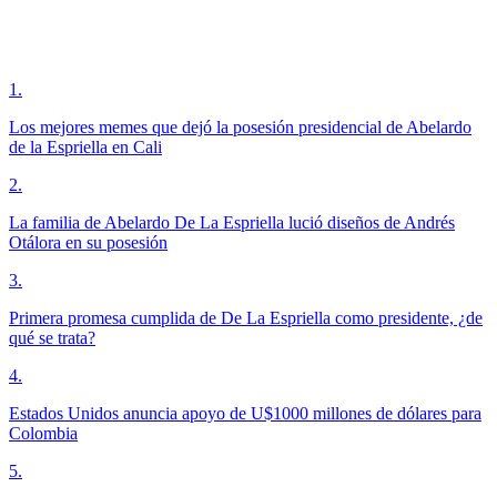
1
.
Los mejores memes que dejó la posesión presidencial de Abelardo
de la Espriella en Cali
2
.
La familia de Abelardo De La Espriella lució diseños de Andrés
Otálora en su posesión
3
.
Primera promesa cumplida de De La Espriella como presidente, ¿de
qué se trata?
4
.
Estados Unidos anuncia apoyo de U$1000 millones de dólares para
Colombia
5
.