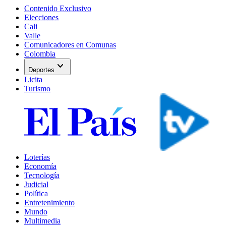
Contenido Exclusivo
Elecciones
Cali
Valle
Comunicadores en Comunas
Colombia
expand_more
Deportes
Licita
Turismo
Loterías
Economía
Tecnología
Judicial
Política
Entretenimiento
Mundo
Multimedia