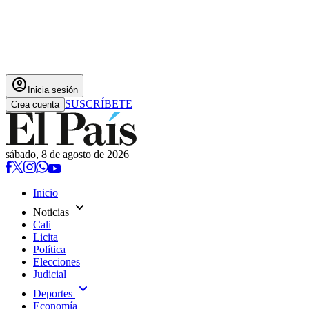
account_circle
Inicia sesión
SUSCRÍBETE
Crea cuenta
sábado, 8 de agosto de 2026
Inicio
expand_more
Noticias
Cali
Licita
Política
Elecciones
Judicial
expand_more
Deportes
Economía