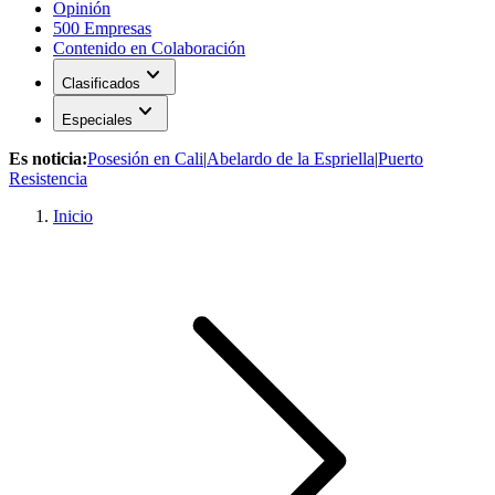
Opinión
500 Empresas
Contenido en Colaboración
expand_more
Clasificados
expand_more
Especiales
Es noticia:
Posesión en Cali
|
Abelardo de la Espriella
|
Puerto
Resistencia
Inicio