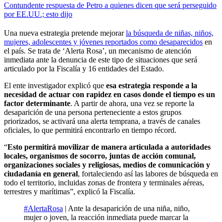
Contundente respuesta de Petro a quienes dicen que será perseguido
por EE.UU.; esto dijo
Una nueva estrategia pretende mejorar
la búsqueda de niñas, niños,
mujeres, adolescentes y jóvenes reportados como desaparecidos
en
el país. Se trata de ‘Alerta Rosa’, un mecanismo de atención
inmediata ante la denuncia de este tipo de situaciones que será
articulado por la Fiscalía y 16 entidades del Estado.
El ente investigador explicó que
esa estrategia responde a la
necesidad de actuar con rapidez en casos donde el tiempo es un
factor determinante
. A partir de ahora, una vez se reporte la
desaparición de una persona perteneciente a estos grupos
priorizados, se activará una alerta temprana, a través de canales
oficiales, lo que permitirá encontrarlo en tiempo récord.
“
Esto permitirá movilizar de manera articulada a autoridades
locales, organismos de socorro, juntas de acción comunal,
organizaciones sociales y religiosas, medios de comunicación y
ciudadanía en general
, fortaleciendo así las labores de búsqueda en
todo el territorio, incluidas zonas de frontera y terminales aéreas,
terrestres y marítimas”, explicó la Fiscalía.
#AlertaRosa
| Ante la desaparición de una niña, niño,
mujer o joven, la reacción inmediata puede marcar la