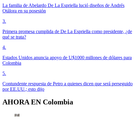
La familia de Abelardo De La Espriella lució diseños de Andrés
Otálora en su posesión
3
.
Primera promesa cumplida de De La Espriella como presidente, ¿de
qué se trata?
4
.
Estados Unidos anuncia apoyo de U$1000 millones de dólares para
Colombia
5
.
Contundente respuesta de Petro a quienes dicen que será perseguido
por EE.UU.; esto dijo
AHORA EN
Colombia