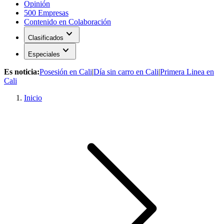
Opinión
500 Empresas
Contenido en Colaboración
expand_more
Clasificados
expand_more
Especiales
Es noticia:
Posesión en Cali
|
Día sin carro en Cali
|
Primera Linea en
Cali
Inicio