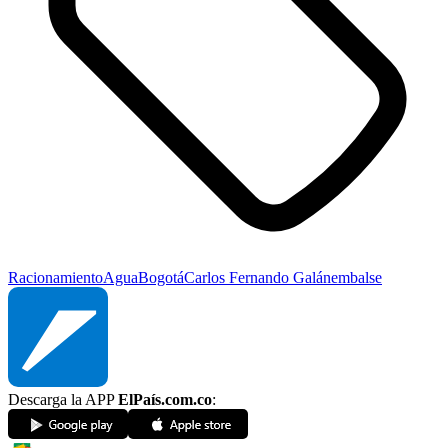
Racionamiento
Agua
Bogotá
Carlos Fernando Galán
embalse
Descarga la APP
ElPaís.com.co
: