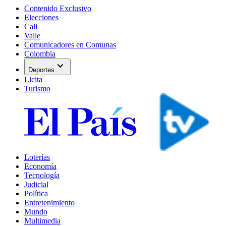
Contenido Exclusivo
Elecciones
Cali
Valle
Comunicadores en Comunas
Colombia
expand_more
Deportes
Licita
Turismo
Loterías
Economía
Tecnología
Judicial
Política
Entretenimiento
Mundo
Multimedia