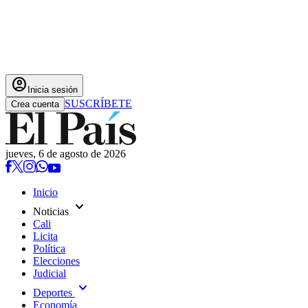
account_circle
Inicia sesión
SUSCRÍBETE
Crea cuenta
jueves, 6 de agosto de 2026
Inicio
expand_more
Noticias
Cali
Licita
Política
Elecciones
Judicial
expand_more
Deportes
Economía