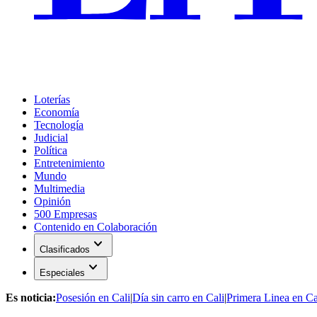
Loterías
Economía
Tecnología
Judicial
Política
Entretenimiento
Mundo
Multimedia
Opinión
500 Empresas
Contenido en Colaboración
expand_more
Clasificados
expand_more
Especiales
Es noticia:
Posesión en Cali
|
Día sin carro en Cali
|
Primera Linea en Ca