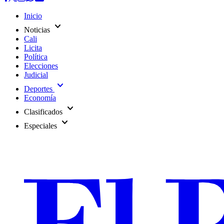
Inicio
expand_more
Noticias
Cali
Licita
Política
Elecciones
Judicial
expand_more
Deportes
Economía
expand_more
Clasificados
expand_more
Especiales