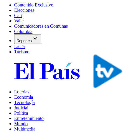
Contenido Exclusivo
Elecciones
Cali
Valle
Comunicadores en Comunas
Colombia
expand_more
Deportes
Licita
Turismo
Loterías
Economía
Tecnología
Judicial
Política
Entretenimiento
Mundo
Multimedia