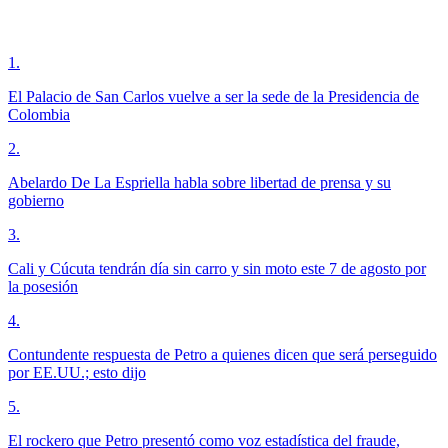
1
.
El Palacio de San Carlos vuelve a ser la sede de la Presidencia de
Colombia
2
.
Abelardo De La Espriella habla sobre libertad de prensa y su
gobierno
3
.
Cali y Cúcuta tendrán día sin carro y sin moto este 7 de agosto por
la posesión
4
.
Contundente respuesta de Petro a quienes dicen que será perseguido
por EE.UU.; esto dijo
5
.
El rockero que Petro presentó como voz estadística del fraude,