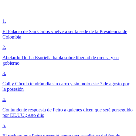
1
.
El Palacio de San Carlos vuelve a ser la sede de la Presidencia de
Colombia
2
.
Abelardo De La Espriella habla sobre libertad de prensa y su
gobierno
3
.
Cali y Cúcuta tendrán día sin carro y sin moto este 7 de agosto por
la posesión
4
.
Contundente respuesta de Petro a quienes dicen que será perseguido
por EE.UU.; esto dijo
5
.
El rockero que Petro presentó como voz estadística del fraude,