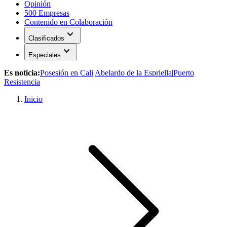
Opinión
500 Empresas
Contenido en Colaboración
expand_more
Clasificados
expand_more
Especiales
Es noticia:
Posesión en Cali
|
Abelardo de la Espriella
|
Puerto
Resistencia
Inicio