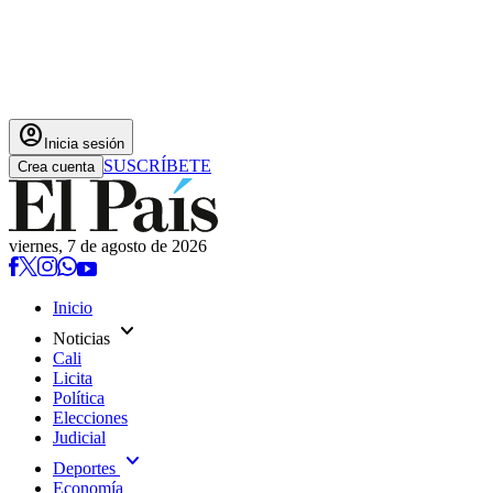
account_circle
Inicia sesión
SUSCRÍBETE
Crea cuenta
viernes, 7 de agosto de 2026
Inicio
expand_more
Noticias
Cali
Licita
Política
Elecciones
Judicial
expand_more
Deportes
Economía