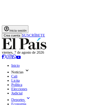
account_circle
Inicia sesión
SUSCRÍBETE
Crea cuenta
viernes, 7 de agosto de 2026
Inicio
expand_more
Noticias
Cali
Licita
Política
Elecciones
Judicial
expand_more
Deportes
Economía