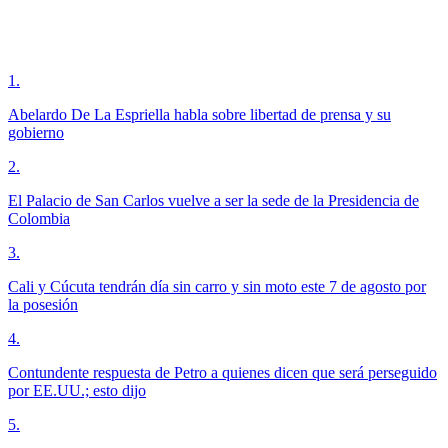
1
.
Abelardo De La Espriella habla sobre libertad de prensa y su
gobierno
2
.
El Palacio de San Carlos vuelve a ser la sede de la Presidencia de
Colombia
3
.
Cali y Cúcuta tendrán día sin carro y sin moto este 7 de agosto por
la posesión
4
.
Contundente respuesta de Petro a quienes dicen que será perseguido
por EE.UU.; esto dijo
5
.