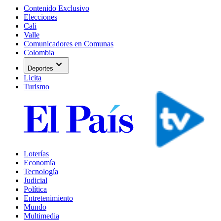
Contenido Exclusivo
Elecciones
Cali
Valle
Comunicadores en Comunas
Colombia
expand_more
Deportes
Licita
Turismo
Loterías
Economía
Tecnología
Judicial
Política
Entretenimiento
Mundo
Multimedia