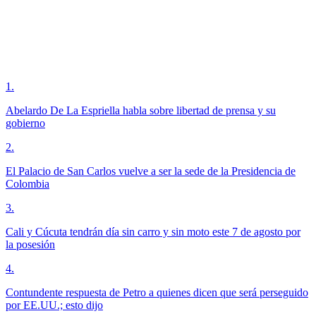
1
.
Abelardo De La Espriella habla sobre libertad de prensa y su
gobierno
2
.
El Palacio de San Carlos vuelve a ser la sede de la Presidencia de
Colombia
3
.
Cali y Cúcuta tendrán día sin carro y sin moto este 7 de agosto por
la posesión
4
.
Contundente respuesta de Petro a quienes dicen que será perseguido
por EE.UU.; esto dijo