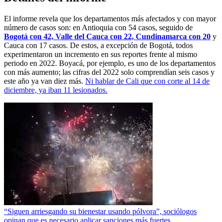
El informe revela que los departamentos más afectados y con mayor
número de casos son: en Antioquia con 54 casos, seguido de
Bogotá
con 42, Valle del Cauca con 22, Cundinamarca con 20
y
Cauca con 17 casos. De estos, a excepción de Bogotá, todos
experimentaron un incremento en sus reportes frente al mismo
periodo en 2022. Boyacá, por ejemplo, es uno de los departamentos
con más aumento; las cifras del 2022 solo comprendían seis casos y
este año ya van diez más.
Ni hablar de Cali que con corte al 14 de
diciembre, ya iban 11 lesionados.
“Siguen arriesgando su bienestar usando pólvora”, sociólogos
opinan que es necesario aplicar sanciones más fuertes