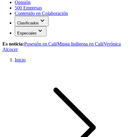
Opinión
500 Empresas
Contenido en Colaboración
expand_more
Clasificados
expand_more
Especiales
Es noticia:
Posesión en Cali
|
Minga Indígena en Cali
|
Verónica
Alcocer
Inicio