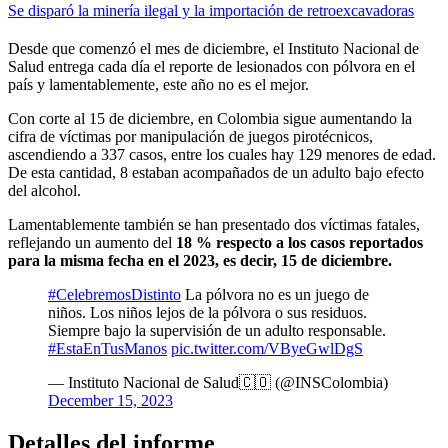
Se disparó la minería ilegal y la importación de retroexcavadoras
Desde que comenzó el mes de diciembre, el Instituto Nacional de
Salud entrega cada día el reporte de lesionados con pólvora en el
país y lamentablemente, este año no es el mejor.
Con corte al 15 de diciembre, en Colombia sigue aumentando la
cifra de víctimas por manipulación de juegos pirotécnicos,
ascendiendo a 337 casos, entre los cuales hay 129 menores de edad.
De esta cantidad, 8 estaban acompañados de un adulto bajo efecto
del alcohol.
Lamentablemente también se han presentado dos víctimas fatales,
reflejando un aumento del
18 % respecto a los casos reportados
para la misma fecha en el 2023, es decir, 15 de diciembre.
#CelebremosDistinto
La pólvora no es un juego de
niños. Los niños lejos de la pólvora o sus residuos.
Siempre bajo la supervisión de un adulto responsable.
#EstaEnTusManos
pic.twitter.com/VByeGwlDgS
— Instituto Nacional de Salud🇨🇴 (@INSColombia)
December 15, 2023
Detalles del informe