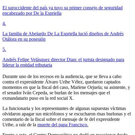
El suroccidente del país ya tuvo su primer consejo de seguridad
encabezado por De la Espriella
4
.
La familia de Abelardo De La Espriella lució diseños de Andrés
Otálora en su posesión
5
.
Andrés Felipe Velásquez director Dian: el jurista designado para
liderar la entidad tributaria
Durante uno de los recesos en la audiencia, que se lleva a cabo
contra el expresidente Álvaro Uribe Vélez, quedaron captados
momentos en que la fiscal del caso, Marlene Orjuela; su asistente, y
el senador Iván Cepeda, se burlan de los mensajes que el
exmandatario puso en la red social X.
La funcionaria y los representantes de algunas supuestas víctimas
olvidaron apagar sus micrófonos y se escucharon risas burlonas y el
comentario de la fiscal sobre el mensaje de fe del expresidente
Uribe, a raíz de la
muerte del papa Francisco.
Frente a esto, el Centro Democrático no dudó en reaccionar desde