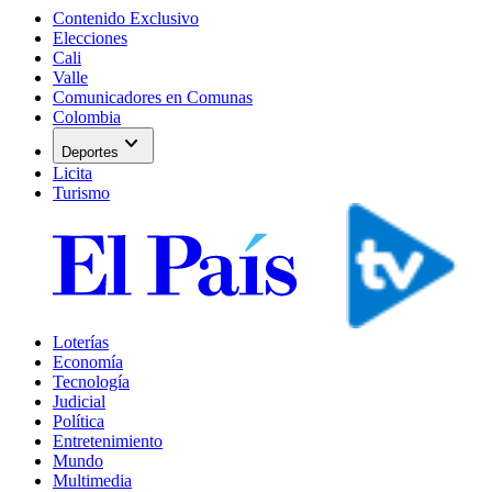
Contenido Exclusivo
Elecciones
Cali
Valle
Comunicadores en Comunas
Colombia
expand_more
Deportes
Licita
Turismo
Loterías
Economía
Tecnología
Judicial
Política
Entretenimiento
Mundo
Multimedia