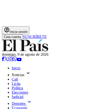
account_circle
Inicia sesión
SUSCRÍBETE
Crea cuenta
domingo, 9 de agosto de 2026
Inicio
expand_more
Noticias
Cali
Licita
Política
Elecciones
Judicial
expand_more
Deportes
Economía