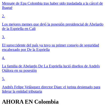
Mensaje de Epa Colombia tras haber sido trasladada a la cárcel de
Ibagué
2
.
Los mejores memes que dejó la posesión presidencial de Abelardo
de la Espriella en Cali
3
.
El suroccidente del país ya tuvo su primer consejo de seguridad
encabezado por De la Espriella
4
.
La familia de Abelardo De La Espriella lució diseños de Andrés
Otálora en su posesión
5
.
Andrés Felipe Velásquez director Dian: el jurista designado para
liderar la entidad tributaria
AHORA EN
Colombia