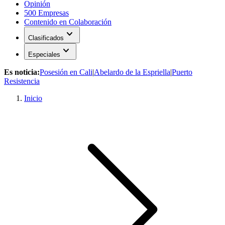
Opinión
500 Empresas
Contenido en Colaboración
expand_more
Clasificados
expand_more
Especiales
Es noticia:
Posesión en Cali
|
Abelardo de la Espriella
|
Puerto
Resistencia
Inicio