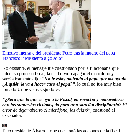
Emotivo mensaje del presidente Petro tras la muerte del papa
Francisco: “Me siento algo solo”
No obstante, el mensaje fue cuestionado por la funcionaria que
lidera su proceso fiscal, la cual
olvidó apagar el micrófono y
sarcásticamente dijo:
“
Y
o le estoy pidiendo al papa que me ayude.
¿A quién le va a hacer caso el papa?”,
lo cual no fue muy bien
tomado Uribe y sus seguidores.
“
¿Será que lo que se oyó a la Fiscal, en recocha y camaradería
con las supuestas víctimas, da para una sanción disciplinaria?
El
error de dejar abierto el micrófono, los delató”,
cuestionó el
exsenador.
El expresidente Álvaro Uribe cuestionó las acciones de la fiscal.
|