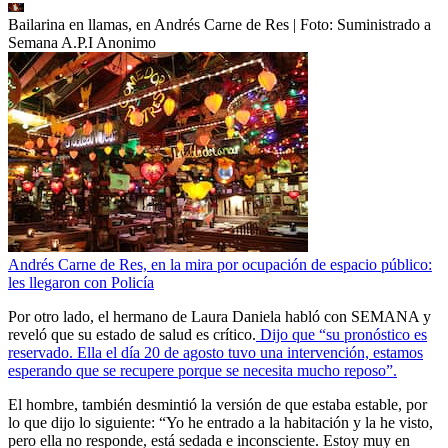
Bailarina en llamas, en Andrés Carne de Res
| Foto:
Suministrado a
Semana A.P.I Anonimo
Andrés Carne de Res, en la mira por ocupación de espacio público:
les llegaron con Policía
Por otro lado, el hermano de Laura Daniela habló con SEMANA y
reveló que su estado de salud es crítico.
Dijo que “su pronóstico es
reservado. Ella el día 20 de agosto tuvo una intervención, estamos
esperando que se recupere porque se necesita mucho reposo”.
El hombre, también desmintió la versión de que estaba estable, por
lo que dijo lo siguiente: “Yo he entrado a la habitación y la he visto,
pero ella no responde, está sedada e inconsciente. Estoy muy en