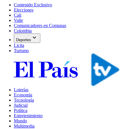
Contenido Exclusivo
Elecciones
Cali
Valle
Comunicadores en Comunas
Colombia
expand_more
Deportes
Licita
Turismo
Loterías
Economía
Tecnología
Judicial
Política
Entretenimiento
Mundo
Multimedia