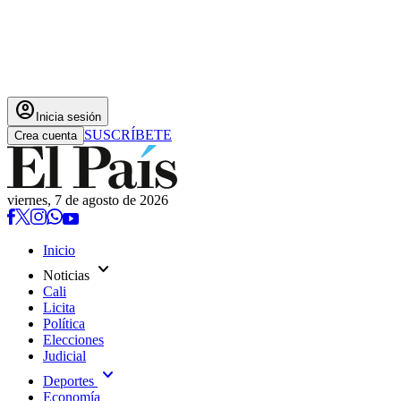
account_circle
Inicia sesión
SUSCRÍBETE
Crea cuenta
viernes, 7 de agosto de 2026
Inicio
expand_more
Noticias
Cali
Licita
Política
Elecciones
Judicial
expand_more
Deportes
Economía