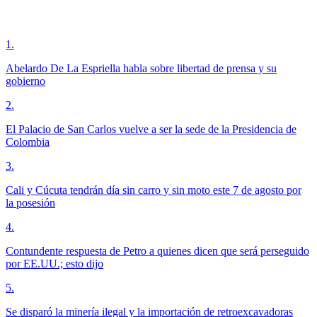
1
.
Abelardo De La Espriella habla sobre libertad de prensa y su
gobierno
2
.
El Palacio de San Carlos vuelve a ser la sede de la Presidencia de
Colombia
3
.
Cali y Cúcuta tendrán día sin carro y sin moto este 7 de agosto por
la posesión
4
.
Contundente respuesta de Petro a quienes dicen que será perseguido
por EE.UU.; esto dijo
5
.
Se disparó la minería ilegal y la importación de retroexcavadoras