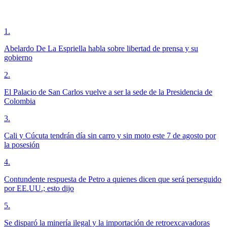
1
.
Abelardo De La Espriella habla sobre libertad de prensa y su
gobierno
2
.
El Palacio de San Carlos vuelve a ser la sede de la Presidencia de
Colombia
3
.
Cali y Cúcuta tendrán día sin carro y sin moto este 7 de agosto por
la posesión
4
.
Contundente respuesta de Petro a quienes dicen que será perseguido
por EE.UU.; esto dijo
5
.
Se disparó la minería ilegal y la importación de retroexcavadoras