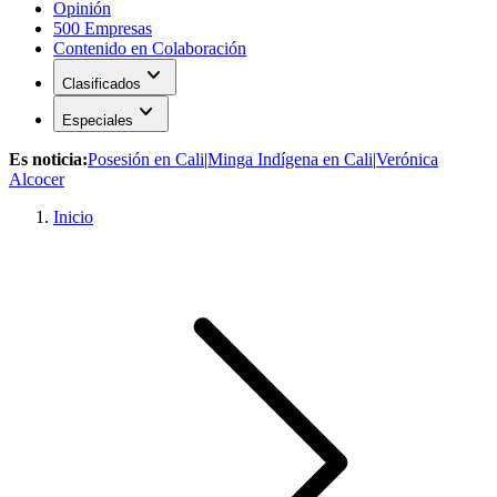
Opinión
500 Empresas
Contenido en Colaboración
expand_more
Clasificados
expand_more
Especiales
Es noticia:
Posesión en Cali
|
Minga Indígena en Cali
|
Verónica
Alcocer
Inicio