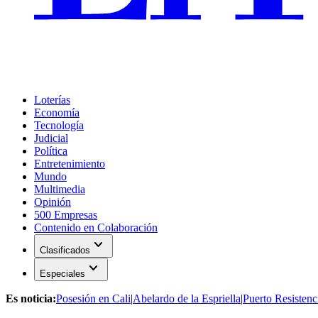
Loterías
Economía
Tecnología
Judicial
Política
Entretenimiento
Mundo
Multimedia
Opinión
500 Empresas
Contenido en Colaboración
expand_more
Clasificados
expand_more
Especiales
Es noticia:
Posesión en Cali
|
Abelardo de la Espriella
|
Puerto Resistenc