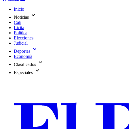
Inicio
expand_more
Noticias
Cali
Licita
Política
Elecciones
Judicial
expand_more
Deportes
Economía
expand_more
Clasificados
expand_more
Especiales