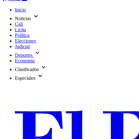
Inicio
expand_more
Noticias
Cali
Licita
Política
Elecciones
Judicial
expand_more
Deportes
Economía
expand_more
Clasificados
expand_more
Especiales