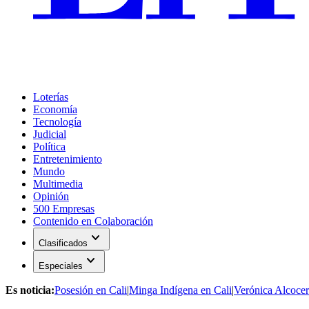
Loterías
Economía
Tecnología
Judicial
Política
Entretenimiento
Mundo
Multimedia
Opinión
500 Empresas
Contenido en Colaboración
expand_more
Clasificados
expand_more
Especiales
Es noticia:
Posesión en Cali
|
Minga Indígena en Cali
|
Verónica Alcocer