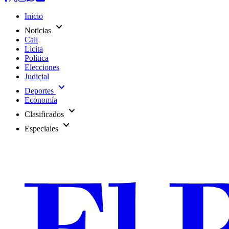
Inicio
expand_more
Noticias
Cali
Licita
Política
Elecciones
Judicial
expand_more
Deportes
Economía
expand_more
Clasificados
expand_more
Especiales