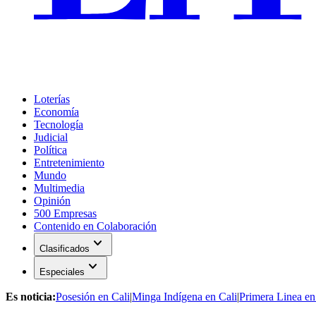
Loterías
Economía
Tecnología
Judicial
Política
Entretenimiento
Mundo
Multimedia
Opinión
500 Empresas
Contenido en Colaboración
expand_more
Clasificados
expand_more
Especiales
Es noticia:
Posesión en Cali
|
Minga Indígena en Cali
|
Primera Linea en