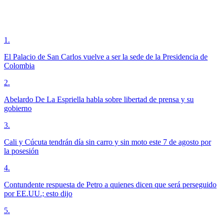
1
.
El Palacio de San Carlos vuelve a ser la sede de la Presidencia de
Colombia
2
.
Abelardo De La Espriella habla sobre libertad de prensa y su
gobierno
3
.
Cali y Cúcuta tendrán día sin carro y sin moto este 7 de agosto por
la posesión
4
.
Contundente respuesta de Petro a quienes dicen que será perseguido
por EE.UU.; esto dijo
5
.