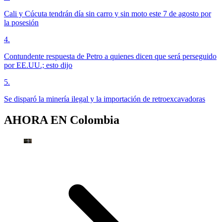
Cali y Cúcuta tendrán día sin carro y sin moto este 7 de agosto por
la posesión
4
.
Contundente respuesta de Petro a quienes dicen que será perseguido
por EE.UU.; esto dijo
5
.
Se disparó la minería ilegal y la importación de retroexcavadoras
AHORA EN
Colombia