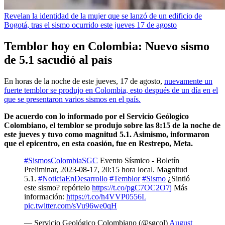
Revelan la identidad de la mujer que se lanzó de un edificio de
Bogotá, tras el sismo ocurrido este jueves 17 de agosto
Temblor hoy en Colombia: Nuevo sismo
de 5.1 sacudió al país
En horas de la noche de este jueves, 17 de agosto,
nuevamente un
fuerte temblor se produjo en Colombia, esto después de un día en el
que se presentaron varios sismos en el país.
De acuerdo con lo informado por el Servicio Geólogico
Colombiano, el temblor se produjo sobre las 8:15 de la noche de
este jueves y tuvo como magnitud 5.1. Asimismo, informaron
que el epicentro, en esta coasión, fue en Restrepo, Meta.
#SismosColombiaSGC
Evento Sísmico - Boletín
Preliminar, 2023-08-17, 20:15 hora local. Magnitud
5.1.
#NoticiaEnDesarrollo
#Temblor
#Sismo
¿Sintió
este sismo? repórtelo
https://t.co/pgC7OC2O7j
Más
información:
https://t.co/h4VVP0556L
pic.twitter.com/sVu96we0qH
— Servicio Geológico Colombiano (@sgcol)
August