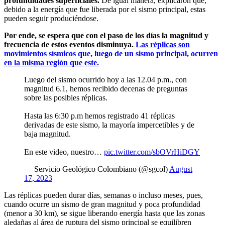
profundidades superficiales.
De igual manera, explicaron que,
debido a la energía que fue liberada por el sismo principal, estas
pueden seguir produciéndose.
Por ende, se espera que con el paso de los días la magnitud y
frecuencia de estos eventos disminuya.
Las réplicas son
movimientos sísmicos que, luego de un sismo principal, ocurren
en la misma región que este.
Luego del sismo ocurrido hoy a las 12.04 p.m., con
magnitud 6.1, hemos recibido decenas de preguntas
sobre las posibles réplicas.
Hasta las 6:30 p.m hemos registrado 41 réplicas
derivadas de este sismo, la mayoría impercetibles y de
baja magnitud.
En este video, nuestro…
pic.twitter.com/sbOVrHiDGY
— Servicio Geológico Colombiano (@sgcol)
August
17, 2023
Las réplicas pueden durar días, semanas o incluso meses, pues,
cuando ocurre un sismo de gran magnitud y poca profundidad
(menor a 30 km), se sigue liberando energía hasta que las zonas
aledañas al área de ruptura del sismo principal se equilibren