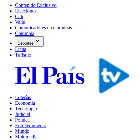
Contenido Exclusivo
Elecciones
Cali
Valle
Comunicadores en Comunas
Colombia
expand_more
Deportes
Licita
Turismo
Loterías
Economía
Tecnología
Judicial
Política
Entretenimiento
Mundo
Multimedia