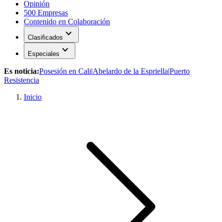
Opinión
500 Empresas
Contenido en Colaboración
expand_more
Clasificados
expand_more
Especiales
Es noticia:
Posesión en Cali
|
Abelardo de la Espriella
|
Puerto
Resistencia
Inicio