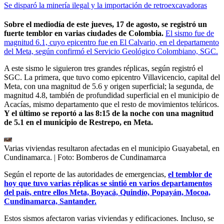
Se disparó la minería ilegal y la importación de retroexcavadoras
Sobre el mediodía de este jueves, 17 de agosto, se registró un
fuerte temblor en varias ciudades de Colombia.
El sismo fue de
magnitud 6.1, cuyo epicentro fue en El Calvario, en el departamento
del Meta, según confirmó el Servicio Geológico Colombiano, SGC.
A este sismo le siguieron tres grandes réplicas, según registró el
SGC. La primera, que tuvo como epicentro Villavicencio, capital del
Meta, con una magnitud de 5.6 y origen superficial; la segunda, de
magnitud 4.8, también de profundidad superficial en el municipio de
Acacías, mismo departamento que el resto de movimientos telúricos.
Y el último se reportó a las 8:15 de la noche con una magnitud
de 5.1 en el municipio de Restrepo, en Meta.
Varias viviendas resultaron afectadas en el municipio Guayabetal, en
Cundinamarca.
| Foto:
Bomberos de Cundinamarca
Según el reporte de las autoridades de emergencias,
el temblor de
hoy que tuvo varias réplicas se sintió en varios departamentos
del país, entre ellos Meta, Boyacá, Quindío, Popayán, Mocoa,
Cundinamarca, Santander.
Estos sismos afectaron varias viviendas y edificaciones. Incluso, se