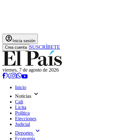
account_circle
Inicia sesión
SUSCRÍBETE
Crea cuenta
viernes, 7 de agosto de 2026
Inicio
expand_more
Noticias
Cali
Licita
Política
Elecciones
Judicial
expand_more
Deportes
Economía