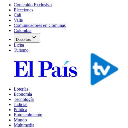
Contenido Exclusivo
Elecciones
Cali
Valle
Comunicadores en Comunas
Colombia
expand_more
Deportes
Licita
Turismo
Loterías
Economía
Tecnología
Judicial
Política
Entretenimiento
Mundo
Multimedia