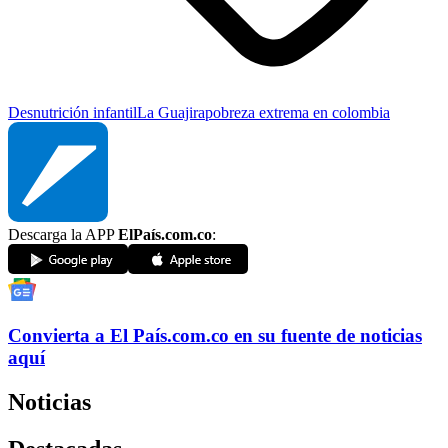
Desnutrición infantil
La Guajira
pobreza extrema en colombia
Descarga la APP
ElPaís.com.co
:
Convierta a
El País
.com.co
en su fuente de noticias
aquí
Noticias