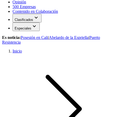
Opinión
500 Empresas
Contenido en Colaboración
expand_more
Clasificados
expand_more
Especiales
Es noticia:
Posesión en Cali
|
Abelardo de la Espriella
|
Puerto
Resistencia
Inicio