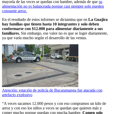
mayoría de las veces se quedan con hambre, además de que
su
alimentación no es balanceada porque casi siempre solo pueden
consumir arroz.
En el resultado de estos informes se dictamina que en
La Guajira
hay familias que tienen hasta 10 integrantes y solo deben
conformarse con $12.000 para alimentar diariamente a sus
familiares.
Sin embargo, ese valor no es que se logre diariamente,
ya que varía mucho según el desarrollo de las ventas.
Atención: estación de policía de Bucaramanga fue atacada con
artefacto explosivo
“A veces sacamos 12.000 pesos y con eso compramos un kilo de
arroz y con eso los niños a veces se quedan que quieren más y
comer mucho porque quedan con mucha hambre.
Comen solo