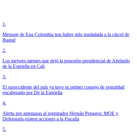
1
.
Mensaje de Epa Colombia tras haber sido trasladada a la cárcel de
Ibagué
2
.
Los mejores memes que dejó la posesión presidencial de Abelardo
de la Espriella en Cali
3
.
El suroccidente del país ya tuvo su primer consejo de seguridad
encabezado por De la Espriella
4
.
Alerta por amenazas al registrador Hernán Penagos: MOE y
Defensoría exigen acciones a la Fiscalía
5
.