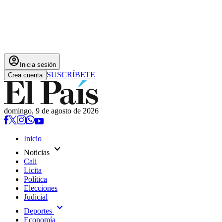
account_circle
Inicia sesión
SUSCRÍBETE
Crea cuenta
domingo, 9 de agosto de 2026
Inicio
expand_more
Noticias
Cali
Licita
Política
Elecciones
Judicial
expand_more
Deportes
Economía