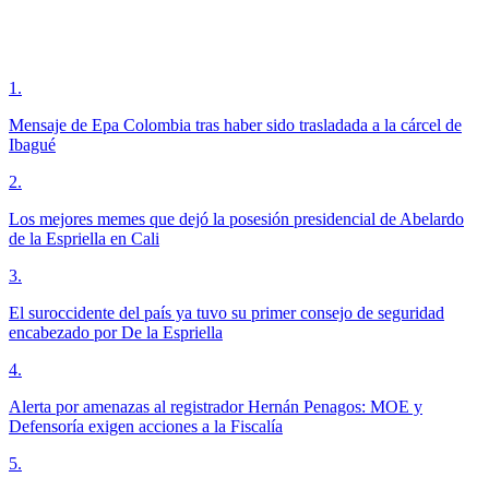
1
.
Mensaje de Epa Colombia tras haber sido trasladada a la cárcel de
Ibagué
2
.
Los mejores memes que dejó la posesión presidencial de Abelardo
de la Espriella en Cali
3
.
El suroccidente del país ya tuvo su primer consejo de seguridad
encabezado por De la Espriella
4
.
Alerta por amenazas al registrador Hernán Penagos: MOE y
Defensoría exigen acciones a la Fiscalía
5
.