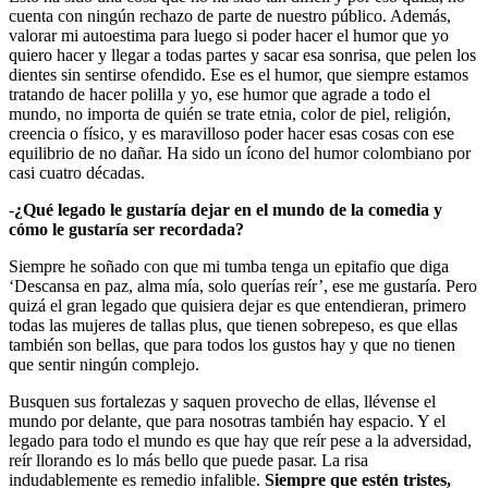
cuenta con ningún rechazo de parte de nuestro público. Además,
valorar mi autoestima para luego si poder hacer el humor que yo
quiero hacer y llegar a todas partes y sacar esa sonrisa, que pelen los
dientes sin sentirse ofendido. Ese es el humor, que siempre estamos
tratando de hacer polilla y yo, ese humor que agrade a todo el
mundo, no importa de quién se trate etnia, color de piel, religión,
creencia o físico, y es maravilloso poder hacer esas cosas con ese
equilibrio de no dañar. Ha sido un ícono del humor colombiano por
casi cuatro décadas.
-
¿Qué legado le gustaría dejar en el mundo de la comedia y
cómo le gustaría ser recordada?
Siempre he soñado con que mi tumba tenga un epitafio que diga
‘Descansa en paz, alma mía, solo querías reír’, ese me gustaría. Pero
quizá el gran legado que quisiera dejar es que entendieran, primero
todas las mujeres de tallas plus, que tienen sobrepeso, es que ellas
también son bellas, que para todos los gustos hay y que no tienen
que sentir ningún complejo.
Busquen sus fortalezas y saquen provecho de ellas, llévense el
mundo por delante, que para nosotras también hay espacio. Y el
legado para todo el mundo es que hay que reír pese a la adversidad,
reír llorando es lo más bello que puede pasar. La risa
indudablemente es remedio infalible.
Siempre que estén tristes,