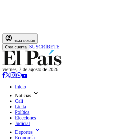
account_circle
Inicia sesión
SUSCRÍBETE
Crea cuenta
viernes, 7 de agosto de 2026
Inicio
expand_more
Noticias
Cali
Licita
Política
Elecciones
Judicial
expand_more
Deportes
Economía