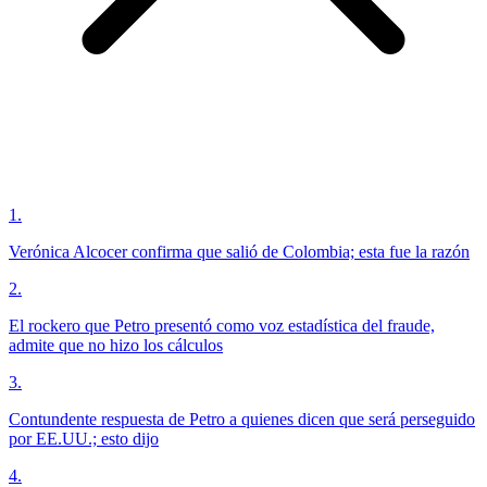
1
.
Verónica Alcocer confirma que salió de Colombia; esta fue la razón
2
.
El rockero que Petro presentó como voz estadística del fraude,
admite que no hizo los cálculos
3
.
Contundente respuesta de Petro a quienes dicen que será perseguido
por EE.UU.; esto dijo
4
.