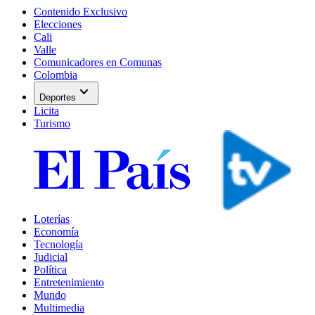
Contenido Exclusivo
Elecciones
Cali
Valle
Comunicadores en Comunas
Colombia
expand_more
Deportes
Licita
Turismo
Loterías
Economía
Tecnología
Judicial
Política
Entretenimiento
Mundo
Multimedia