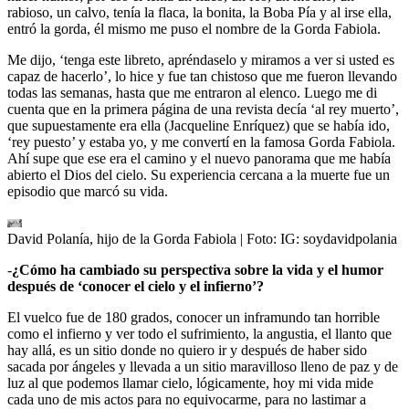
rabioso, un calvo, tenía la flaca, la bonita, la Boba Pía y al irse ella,
entró la gorda, él mismo me puso el nombre de la Gorda Fabiola.
Me dijo, ‘tenga este libreto, apréndaselo y miramos a ver si usted es
capaz de hacerlo’, lo hice y fue tan chistoso que me fueron llevando
todas las semanas, hasta que me entraron al elenco. Luego me di
cuenta que en la primera página de una revista decía ‘al rey muerto’,
que supuestamente era ella (Jacqueline Enríquez) que se había ido,
‘rey puesto’ y estaba yo, y me convertí en la famosa Gorda Fabiola.
Ahí supe que ese era el camino y el nuevo panorama que me había
abierto el Dios del cielo. Su experiencia cercana a la muerte fue un
episodio que marcó su vida.
David Polanía, hijo de la Gorda Fabiola
| Foto:
IG: soydavidpolania
-
¿Cómo ha cambiado su perspectiva sobre la vida y el humor
después de ‘conocer el cielo y el infierno’?
El vuelco fue de 180 grados, conocer un inframundo tan horrible
como el infierno y ver todo el sufrimiento, la angustia, el llanto que
hay allá, es un sitio donde no quiero ir y después de haber sido
sacada por ángeles y llevada a un sitio maravilloso lleno de paz y de
luz al que podemos llamar cielo, lógicamente, hoy mi vida mide
cada uno de mis actos para no equivocarme, para no lastimar a