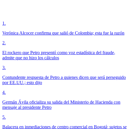
1
.
Verónica Alcocer confirma que salió de Colombia; esta fue la razón
2
.
El rockero que Petro presentó como voz estadística del fraude,
admite que no hizo los cálculos
3
.
Contundente respuesta de Petro a quienes dicen que será perseguido
por EE.UU.; esto dijo
4
.
Germán Ávila oficializa su salida del Ministerio de Hacienda con
mensaje al presidente Petro
5
.
Balacera en inmediaciones de centro comercial en Bogotá; sujetos se