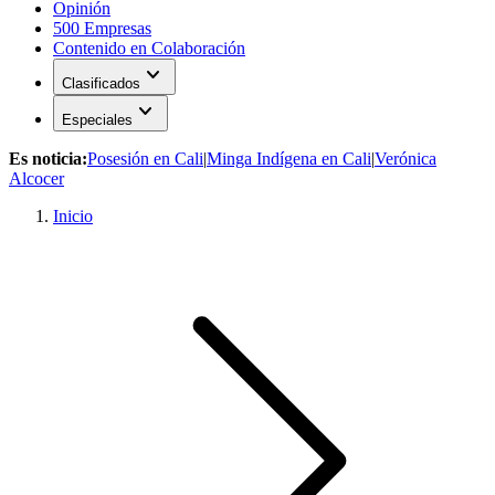
Opinión
500 Empresas
Contenido en Colaboración
expand_more
Clasificados
expand_more
Especiales
Es noticia:
Posesión en Cali
|
Minga Indígena en Cali
|
Verónica
Alcocer
Inicio