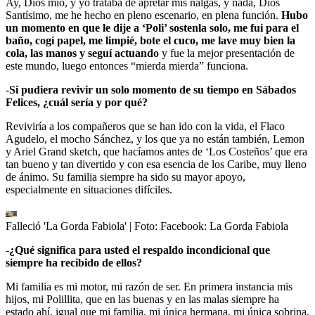
Ay, Dios mío, y yo trataba de apretar mis nalgas, y nada, Dios
Santísimo, me he hecho en pleno escenario, en plena función.
Hubo
un momento en que le dije a ‘Poli’ sostenla solo, me fui para el
baño, cogí papel, me limpié, bote el cuco, me lave muy bien la
cola, las manos y seguí actuando
y fue la mejor presentación de
este mundo, luego entonces “mierda mierda” funciona.
-
Si pudiera revivir un solo momento de su tiempo en Sábados
Felices, ¿cuál sería y por qué?
Reviviría a los compañeros que se han ido con la vida, el Flaco
Agudelo, el mocho Sánchez, y los que ya no están también, Lemon
y Ariel Grand sketch, que hacíamos antes de ‘Los Costeños’ que era
tan bueno y tan divertido y con esa esencia de los Caribe, muy lleno
de ánimo. Su familia siempre ha sido su mayor apoyo,
especialmente en situaciones difíciles.
Falleció 'La Gorda Fabiola'
| Foto:
Facebook: La Gorda Fabiola
-
¿Qué significa para usted el respaldo incondicional que
siempre ha recibido de ellos?
Mi familia es mi motor, mi razón de ser. En primera instancia mis
hijos, mi Polillita, que en las buenas y en las malas siempre ha
estado ahí, igual que mi familia, mi única hermana, mi única sobrina,