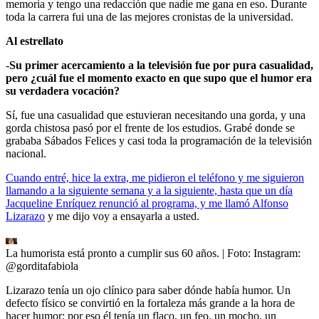
memoria y tengo una redacción que nadie me gana en eso. Durante
toda la carrera fui una de las mejores cronistas de la universidad.
Al estrellato
-
Su primer acercamiento a la televisión fue por pura casualidad,
pero ¿cuál fue el momento exacto en que supo que el humor era
su verdadera vocación?
Sí, fue una casualidad que estuvieran necesitando una gorda, y una
gorda chistosa pasó por el frente de los estudios. Grabé donde se
grababa Sábados Felices y casi toda la programación de la televisión
nacional.
Cuando entré, hice la extra, me pidieron el teléfono y me siguieron
llamando a la siguiente semana y a la siguiente, hasta que un día
Jacqueline Enríquez renunció al programa, y me llamó Alfonso
Lizarazo
y me dijo voy a ensayarla a usted.
La humorista está pronto a cumplir sus 60 años.
| Foto:
Instagram:
@gorditafabiola
Lizarazo tenía un ojo clínico para saber dónde había humor. Un
defecto físico se convirtió en la fortaleza más grande a la hora de
hacer humor; por eso él tenía un flaco, un feo, un mocho, un