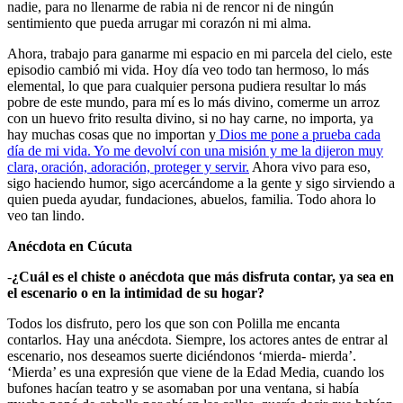
nadie, para no llenarme de rabia ni de rencor ni de ningún
sentimiento que pueda arrugar mi corazón ni mi alma.
Ahora, trabajo para ganarme mi espacio en mi parcela del cielo, este
episodio cambió mi vida. Hoy día veo todo tan hermoso, lo más
elemental, lo que para cualquier persona pudiera resultar lo más
pobre de este mundo, para mí es lo más divino, comerme un arroz
con un huevo frito resulta divino, si no hay carne, no importa, ya
hay muchas cosas que no importan y
Dios me pone a prueba cada
día de mi vida. Yo me devolví con una misión y me la dijeron muy
clara, oración, adoración, proteger y servir.
Ahora vivo para eso,
sigo haciendo humor, sigo acercándome a la gente y sigo sirviendo a
quien pueda ayudar, fundaciones, abuelos, familia. Todo ahora lo
veo tan lindo.
Anécdota en Cúcuta
-
¿Cuál es el chiste o anécdota que más disfruta contar, ya sea en
el escenario o en la intimidad de su hogar?
Todos los disfruto, pero los que son con Polilla me encanta
contarlos. Hay una anécdota. Siempre, los actores antes de entrar al
escenario, nos deseamos suerte diciéndonos ‘mierda- mierda’.
‘Mierda’ es una expresión que viene de la Edad Media, cuando los
bufones hacían teatro y se asomaban por una ventana, si había