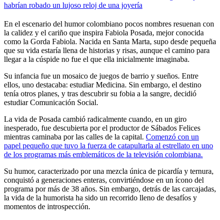
habrían robado un lujoso reloj de una joyería
En el escenario del humor colombiano pocos nombres resuenan con
la calidez y el cariño que inspira Fabiola Posada, mejor conocida
como la Gorda Fabiola. Nacida en Santa Marta, supo desde pequeña
que su vida estaría llena de historias y risas, aunque el camino para
llegar a la cúspide no fue el que ella inicialmente imaginaba.
Su infancia fue un mosaico de juegos de barrio y sueños. Entre
ellos, uno destacaba: estudiar Medicina. Sin embargo, el destino
tenía otros planes, y tras descubrir su fobia a la sangre, decidió
estudiar Comunicación Social.
La vida de Posada cambió radicalmente cuando, en un giro
inesperado, fue descubierta por el productor de Sábados Felices
mientras caminaba por las calles de la capital.
Comenzó con un
papel pequeño que tuvo la fuerza de catapultarla al estrellato en uno
de los programas más emblemáticos de la televisión colombiana.
Su humor, caracterizado por una mezcla única de picardía y ternura,
conquistó a generaciones enteras, convirtiéndose en un ícono del
programa por más de 38 años. Sin embargo, detrás de las carcajadas,
la vida de la humorista ha sido un recorrido lleno de desafíos y
momentos de introspección.