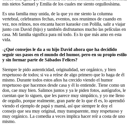
mis nietos Samuel y Emilia de los cuales me siento orgullosísima.
Es una familia muy unida, de la que yo me siento la columna
vertebral, celebramos fechas, eventos, nos reunimos de cuando en
vez, nos reímos, nos encanta hacer karaoke con Polilla, salir a viajar
junto con David (hijo) y también disfrutamos mucho las películas en
casa. Mi familia significa para mí todo. Es lo que más amo en esta
vida.
-
¿Qué consejos le da a su hijo David ahora que ha decidido
seguir sus pasos en el mundo del humor, pero en su propio estilo
y sin formar parte de Sábados Felices?
Siempre le pido autenticidad, originalidad, ser orgánico, y bien
respetuoso de todos; si va a reírse de algo primero que lo haga de él
mismo. Durante todos estos años ha crecido viendo el humor
respetuoso que hacemos desde casa y él lo entiende. Tiene como un
don, cae muy bien. Salimos juntos y ya le piden fotos, autógrafos, le
cuentan que lo siguen, que les parece muy simpático, y yo me lleno
de orgullo, porque realmente, gran parte de lo que él es, lo aprendió
viendo el ejemplo de papá y mamá, así que siempre le doy el
consejo que sea muy original, muy transparente, muy respetuoso y
muy orgánico. La comedia a veces implica hacer reír a costa de uno
mismo.