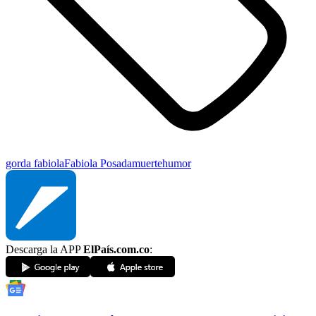
gorda fabiola
Fabiola Posada
muerte
humor
Descarga la APP
ElPaís.com.co
: