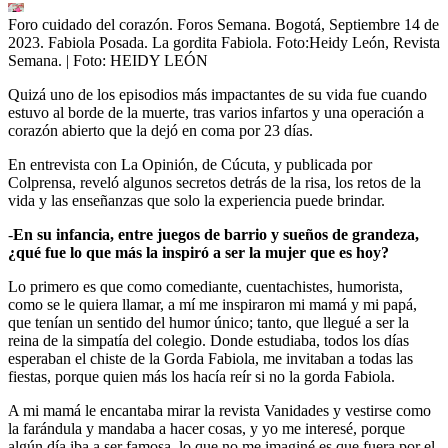
Foro cuidado del corazón. Foros Semana. Bogotá, Septiembre 14 de
2023. Fabiola Posada. La gordita Fabiola. Foto:Heidy León, Revista
Semana.
| Foto:
HEIDY LEÓN
Quizá uno de los episodios más impactantes de su vida fue cuando
estuvo al borde de la muerte, tras varios infartos y una operación a
corazón abierto que la dejó en coma por 23 días.
En entrevista con La Opinión, de Cúcuta, y publicada por
Colprensa, reveló algunos secretos detrás de la risa, los retos de la
vida y las enseñanzas que solo la experiencia puede brindar.
-
En su infancia, entre juegos de barrio y sueños de grandeza,
¿qué fue lo que más la inspiró a ser la mujer que es hoy?
Lo primero es que como comediante, cuentachistes, humorista,
como se le quiera llamar, a mí me inspiraron mi mamá y mi papá,
que tenían un sentido del humor único; tanto, que llegué a ser la
reina de la simpatía del colegio. Donde estudiaba, todos los días
esperaban el chiste de la Gorda Fabiola, me invitaban a todas las
fiestas, porque quien más los hacía reír si no la gorda Fabiola.
A mi mamá le encantaba mirar la revista Vanidades y vestirse como
la farándula y mandaba a hacer cosas, y yo me interesé, porque
algún día iba a ser famosa, lo que no me imaginé es que fuera por el