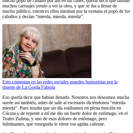
mucho popó de caballo por ahí en las calles, quería decir que habían
muchos carruajes yendo a ver la obra, y que se iba a llenar de
mucho público, entonces ellos miraban por la ventana el popó de los
caballos y decían “mierda, mierda, mierda”.
Esto comentan en las redes sociales grandes humoristas por la
muerte de La Gorda Fabiola
Eso quería decir que habían llenado. Nosotros nos deseamos mucha
suerte así también, antes de salir al escenario diciéndonos “mierda-
mierda”. Pues resulta que un día estábamos en plena función en
Cúcuta y de repente a mí me dio un fuerte dolor de estómago, en el
Teatro Zulima, y uno de esos dolores de estómago, pero
fulminantes, que enseguida te viene esa agüita caliente.