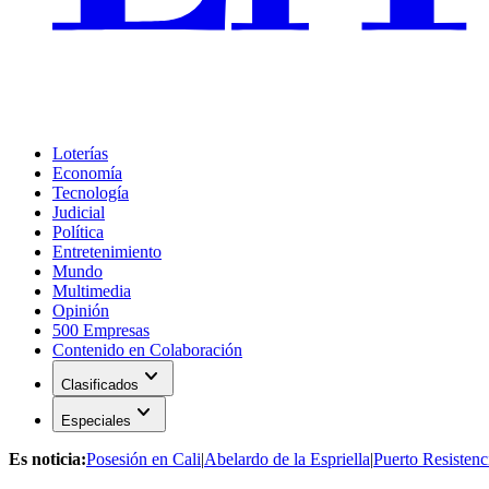
Loterías
Economía
Tecnología
Judicial
Política
Entretenimiento
Mundo
Multimedia
Opinión
500 Empresas
Contenido en Colaboración
expand_more
Clasificados
expand_more
Especiales
Es noticia:
Posesión en Cali
|
Abelardo de la Espriella
|
Puerto Resistenc