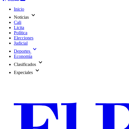
Inicio
expand_more
Noticias
Cali
Licita
Política
Elecciones
Judicial
expand_more
Deportes
Economía
expand_more
Clasificados
expand_more
Especiales