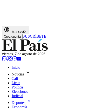
account_circle
Inicia sesión
SUSCRÍBETE
Crea cuenta
viernes, 7 de agosto de 2026
Inicio
expand_more
Noticias
Cali
Licita
Política
Elecciones
Judicial
expand_more
Deportes
Economía