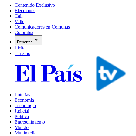
Contenido Exclusivo
Elecciones
Cali
Valle
Comunicadores en Comunas
Colombia
expand_more
Deportes
Licita
Turismo
Loterías
Economía
Tecnología
Judicial
Política
Entretenimiento
Mundo
Multimedia