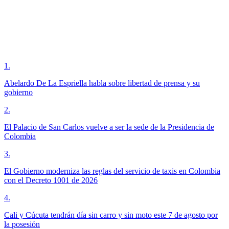
1
.
Abelardo De La Espriella habla sobre libertad de prensa y su
gobierno
2
.
El Palacio de San Carlos vuelve a ser la sede de la Presidencia de
Colombia
3
.
El Gobierno moderniza las reglas del servicio de taxis en Colombia
con el Decreto 1001 de 2026
4
.
Cali y Cúcuta tendrán día sin carro y sin moto este 7 de agosto por
la posesión