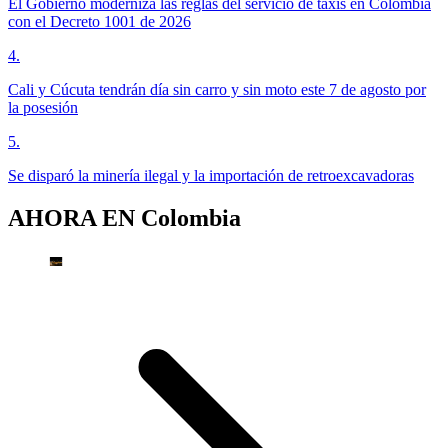
El Gobierno moderniza las reglas del servicio de taxis en Colombia
con el Decreto 1001 de 2026
4
.
Cali y Cúcuta tendrán día sin carro y sin moto este 7 de agosto por
la posesión
5
.
Se disparó la minería ilegal y la importación de retroexcavadoras
AHORA EN
Colombia