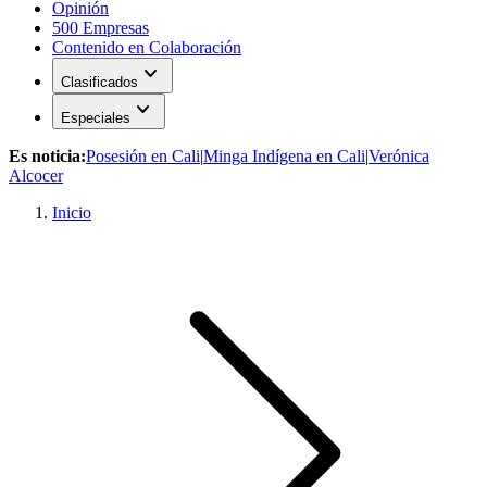
Opinión
500 Empresas
Contenido en Colaboración
expand_more
Clasificados
expand_more
Especiales
Es noticia:
Posesión en Cali
|
Minga Indígena en Cali
|
Verónica
Alcocer
Inicio