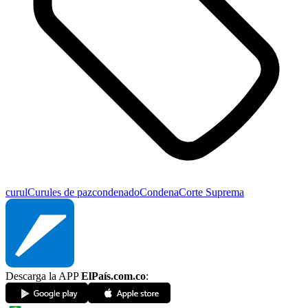
curul
Curules de paz
condenado
Condena
Corte Suprema
Descarga la APP
ElPaís.com.co
: