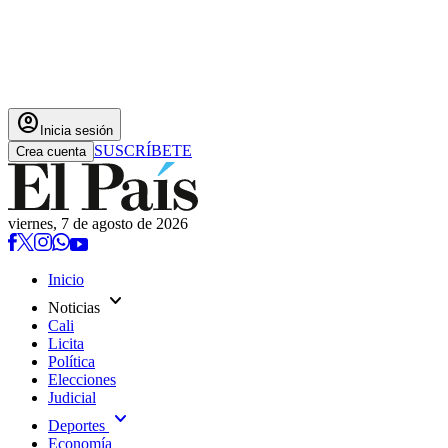
account_circle
Inicia sesión
SUSCRÍBETE
Crea cuenta
viernes, 7 de agosto de 2026
Inicio
expand_more
Noticias
Cali
Licita
Política
Elecciones
Judicial
expand_more
Deportes
Economía