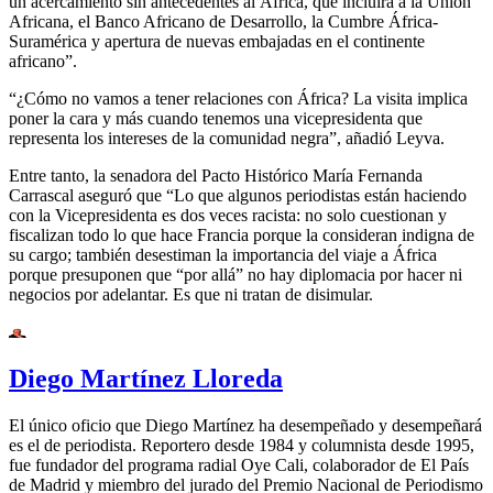
un acercamiento sin antecedentes al África, que incluirá a la Unión
Africana, el Banco Africano de Desarrollo, la Cumbre África-
Suramérica y apertura de nuevas embajadas en el continente
africano”.
“¿Cómo no vamos a tener relaciones con África? La visita implica
poner la cara y más cuando tenemos una vicepresidenta que
representa los intereses de la comunidad negra”, añadió Leyva.
Entre tanto, la senadora del Pacto Histórico María Fernanda
Carrascal aseguró que “Lo que algunos periodistas están haciendo
con la Vicepresidenta es dos veces racista: no solo cuestionan y
fiscalizan todo lo que hace Francia porque la consideran indigna de
su cargo; también desestiman la importancia del viaje a África
porque presuponen que “por allá” no hay diplomacia por hacer ni
negocios por adelantar. Es que ni tratan de disimular.
Diego Martínez Lloreda
El único oficio que Diego Martínez ha desempeñado y desempeñará
es el de periodista. Reportero desde 1984 y columnista desde 1995,
fue fundador del programa radial Oye Cali, colaborador de El País
de Madrid y miembro del jurado del Premio Nacional de Periodismo