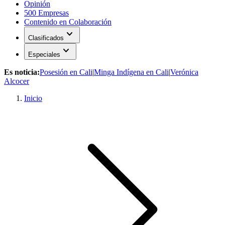
Opinión
500 Empresas
Contenido en Colaboración
expand_more
Clasificados
expand_more
Especiales
Es noticia:
Posesión en Cali
|
Minga Indígena en Cali
|
Verónica
Alcocer
Inicio