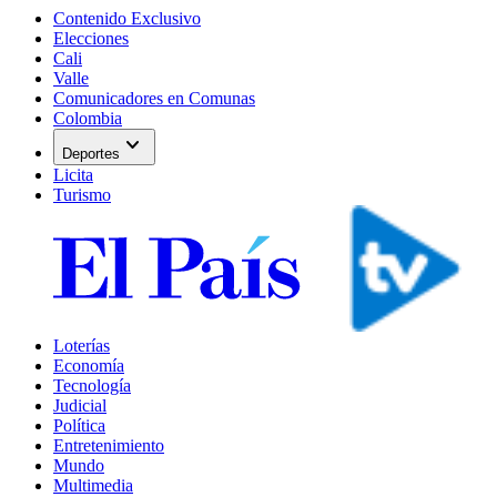
Contenido Exclusivo
Elecciones
Cali
Valle
Comunicadores en Comunas
Colombia
expand_more
Deportes
Licita
Turismo
Loterías
Economía
Tecnología
Judicial
Política
Entretenimiento
Mundo
Multimedia