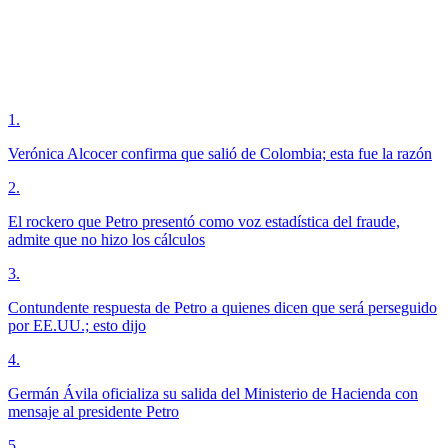
1
.
Verónica Alcocer confirma que salió de Colombia; esta fue la razón
2
.
El rockero que Petro presentó como voz estadística del fraude,
admite que no hizo los cálculos
3
.
Contundente respuesta de Petro a quienes dicen que será perseguido
por EE.UU.; esto dijo
4
.
Germán Ávila oficializa su salida del Ministerio de Hacienda con
mensaje al presidente Petro
5
.