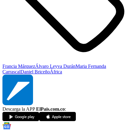
Francia Márquez
Álvaro Leyva Durán
Maria Fernanda
Carrascal
Daniel Briceño
África
Descarga la APP
ElPaís.com.co
: