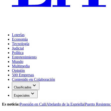
Loterías
Economía
Tecnología
Judicial
Política
Entretenimiento
Mundo
Multimedia
Opinión
500 Empresas
Contenido en Colaboración
expand_more
Clasificados
expand_more
Especiales
Es noticia:
Posesión en Cali
|
Abelardo de la Espriella
|
Puerto Resistenc