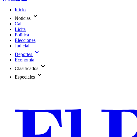
Inicio
expand_more
Noticias
Cali
Licita
Política
Elecciones
Judicial
expand_more
Deportes
Economía
expand_more
Clasificados
expand_more
Especiales