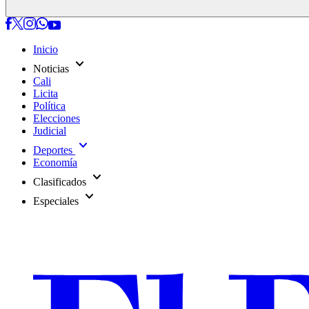
Inicio
expand_more
Noticias
Cali
Licita
Política
Elecciones
Judicial
expand_more
Deportes
Economía
expand_more
Clasificados
expand_more
Especiales