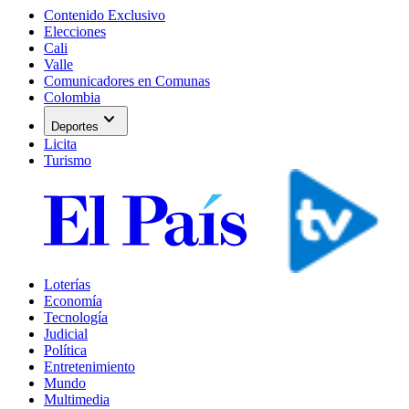
Contenido Exclusivo
Elecciones
Cali
Valle
Comunicadores en Comunas
Colombia
expand_more
Deportes
Licita
Turismo
Loterías
Economía
Tecnología
Judicial
Política
Entretenimiento
Mundo
Multimedia