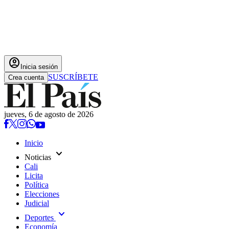
account_circle
Inicia sesión
SUSCRÍBETE
Crea cuenta
jueves, 6 de agosto de 2026
Inicio
expand_more
Noticias
Cali
Licita
Política
Elecciones
Judicial
expand_more
Deportes
Economía