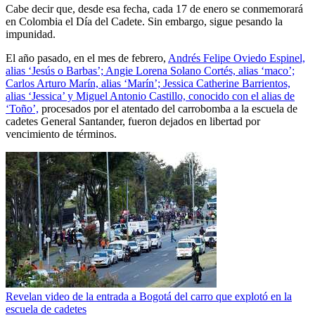
Cabe decir que, desde esa fecha, cada 17 de enero se conmemorará
en Colombia el Día del Cadete. Sin embargo, sigue pesando la
impunidad.
El año pasado, en el mes de febrero,
Andrés Felipe Oviedo Espinel,
alias ‘Jesús o Barbas’; Angie Lorena Solano Cortés, alias ‘maco’;
Carlos Arturo Marín, alias ‘Marín’; Jessica Catherine Barrientos,
alias ‘Jessica’ y Miguel Antonio Castillo, conocido con el alias de
‘Toño’,
procesados por el atentado del carrobomba a la escuela de
cadetes General Santander, fueron dejados en libertad por
vencimiento de términos.
Revelan video de la entrada a Bogotá del carro que explotó en la
escuela de cadetes