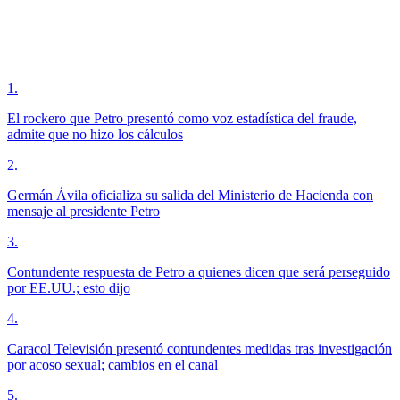
1
.
El rockero que Petro presentó como voz estadística del fraude,
admite que no hizo los cálculos
2
.
Germán Ávila oficializa su salida del Ministerio de Hacienda con
mensaje al presidente Petro
3
.
Contundente respuesta de Petro a quienes dicen que será perseguido
por EE.UU.; esto dijo
4
.
Caracol Televisión presentó contundentes medidas tras investigación
por acoso sexual; cambios en el canal
5
.