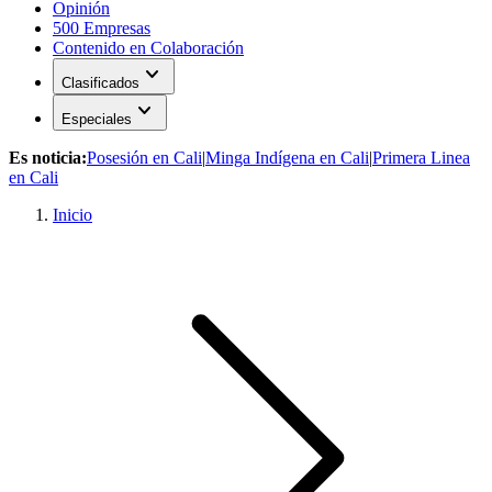
Opinión
500 Empresas
Contenido en Colaboración
expand_more
Clasificados
expand_more
Especiales
Es noticia:
Posesión en Cali
|
Minga Indígena en Cali
|
Primera Linea
en Cali
Inicio