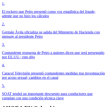
1
.
El rockero que Petro presentó como voz estadística del fraude,
admite que no hizo los cálculos
2
.
Germán Ávila oficializa su salida del Ministerio de Hacienda con
mensaje al presidente Petro
3
.
Contundente respuesta de Petro a quienes dicen que será perseguido
por EE.UU.; esto dijo
4
.
Caracol Televisión presentó contundentes medidas tras investigación
por acoso sexual; cambios en el canal
5
.
SOAT tendrá un importante descuento para conductores que
cumplan con una condición técnica clave