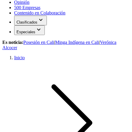
Opinión
500 Empresas
Contenido en Colaboración
expand_more
Clasificados
expand_more
Especiales
Es noticia:
Posesión en Cali
|
Minga Indígena en Cali
|
Verónica
Alcocer
Inicio