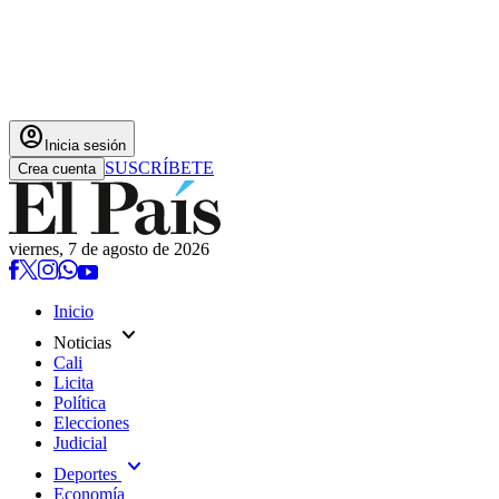
account_circle
Inicia sesión
SUSCRÍBETE
Crea cuenta
viernes, 7 de agosto de 2026
Inicio
expand_more
Noticias
Cali
Licita
Política
Elecciones
Judicial
expand_more
Deportes
Economía