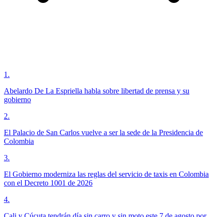
1
.
Abelardo De La Espriella habla sobre libertad de prensa y su
gobierno
2
.
El Palacio de San Carlos vuelve a ser la sede de la Presidencia de
Colombia
3
.
El Gobierno moderniza las reglas del servicio de taxis en Colombia
con el Decreto 1001 de 2026
4
.
Cali y Cúcuta tendrán día sin carro y sin moto este 7 de agosto por