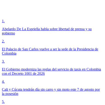
1
.
Abelardo De La Espriella habla sobre libertad de prensa y su
gobierno
2
.
El Palacio de San Carlos vuelve a ser la sede de la Presidencia de
Colombia
3
.
El Gobierno moderniza las reglas del servicio de taxis en Colombia
con el Decreto 1001 de 2026
4
.
Cali y Cúcuta tendrán día sin carro y sin moto este 7 de agosto por
la posesión
5
.