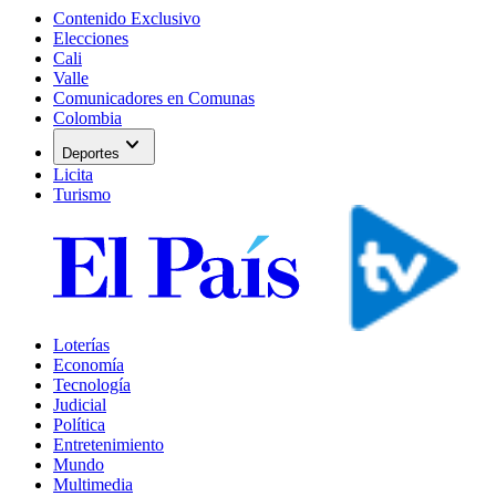
Contenido Exclusivo
Elecciones
Cali
Valle
Comunicadores en Comunas
Colombia
expand_more
Deportes
Licita
Turismo
Loterías
Economía
Tecnología
Judicial
Política
Entretenimiento
Mundo
Multimedia