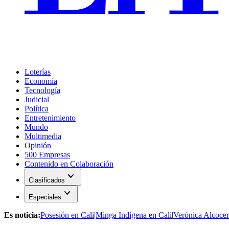
Loterías
Economía
Tecnología
Judicial
Política
Entretenimiento
Mundo
Multimedia
Opinión
500 Empresas
Contenido en Colaboración
expand_more
Clasificados
expand_more
Especiales
Es noticia:
Posesión en Cali
|
Minga Indígena en Cali
|
Verónica Alcocer