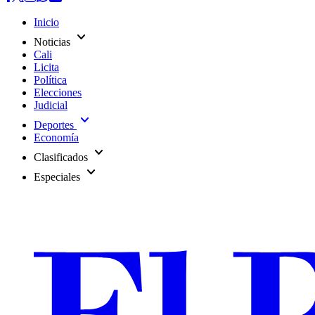
Inicio
expand_more
Noticias
Cali
Licita
Política
Elecciones
Judicial
expand_more
Deportes
Economía
expand_more
Clasificados
expand_more
Especiales