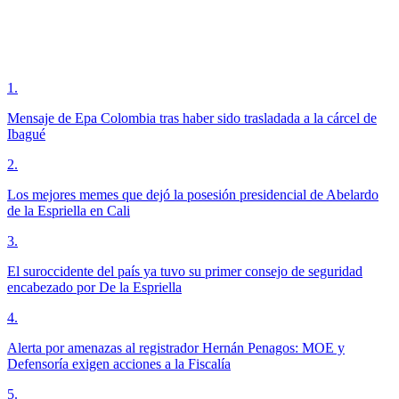
1
.
Mensaje de Epa Colombia tras haber sido trasladada a la cárcel de
Ibagué
2
.
Los mejores memes que dejó la posesión presidencial de Abelardo
de la Espriella en Cali
3
.
El suroccidente del país ya tuvo su primer consejo de seguridad
encabezado por De la Espriella
4
.
Alerta por amenazas al registrador Hernán Penagos: MOE y
Defensoría exigen acciones a la Fiscalía
5
.