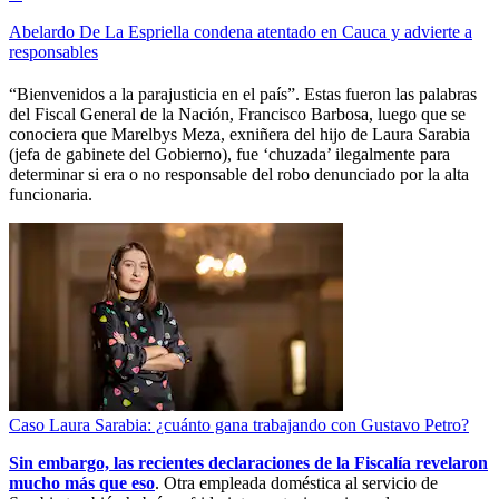
Abelardo De La Espriella condena atentado en Cauca y advierte a
responsables
“Bienvenidos a la parajusticia en el país”. Estas fueron las palabras
del Fiscal General de la Nación, Francisco Barbosa, luego que se
conociera que Marelbys Meza, exniñera del hijo de Laura Sarabia
(jefa de gabinete del Gobierno), fue ‘chuzada’ ilegalmente para
determinar si era o no responsable del robo denunciado por la alta
funcionaria.
Caso Laura Sarabia: ¿cuánto gana trabajando con Gustavo Petro?
Sin embargo, las recientes declaraciones de la Fiscalía revelaron
mucho más que eso
. Otra empleada doméstica al servicio de