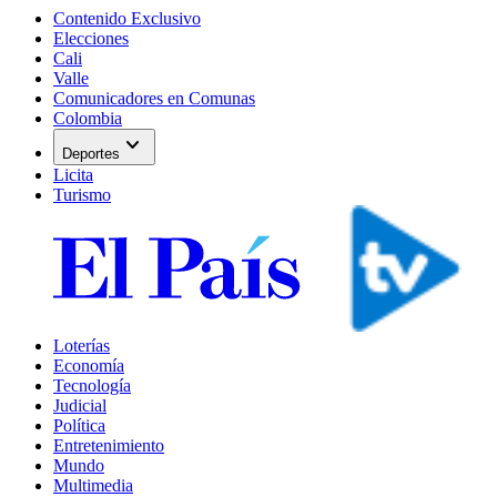
Contenido Exclusivo
Elecciones
Cali
Valle
Comunicadores en Comunas
Colombia
expand_more
Deportes
Licita
Turismo
Loterías
Economía
Tecnología
Judicial
Política
Entretenimiento
Mundo
Multimedia