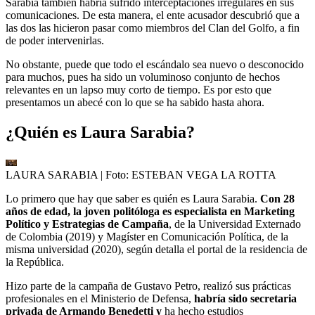
Sarabia también habría sufrido interceptaciones irregulares en sus
comunicaciones. De esta manera, el ente acusador descubrió que a
las dos las hicieron pasar como miembros del Clan del Golfo, a fin
de poder intervenirlas.
No obstante, puede que todo el escándalo sea nuevo o desconocido
para muchos, pues ha sido un voluminoso conjunto de hechos
relevantes en un lapso muy corto de tiempo. Es por esto que
presentamos un abecé con lo que se ha sabido hasta ahora.
¿Quién es Laura Sarabia?
LAURA SARABIA
| Foto:
ESTEBAN VEGA LA ROTTA
Lo primero que hay que saber es quién es Laura Sarabia.
Con 28
años de edad, la joven politóloga es especialista en Marketing
Político y Estrategias de Campaña
, de la Universidad Externado
de Colombia (2019) y Magíster en Comunicación Política, de la
misma universidad (2020), según detalla el portal de la residencia de
la República.
Hizo parte de la campaña de Gustavo Petro, realizó sus prácticas
profesionales en el Ministerio de Defensa,
habría sido secretaria
privada de Armando Benedetti y
ha hecho estudios