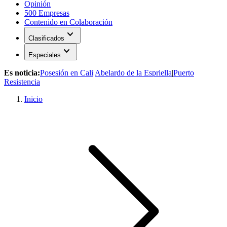
Opinión
500 Empresas
Contenido en Colaboración
expand_more
Clasificados
expand_more
Especiales
Es noticia:
Posesión en Cali
|
Abelardo de la Espriella
|
Puerto
Resistencia
Inicio