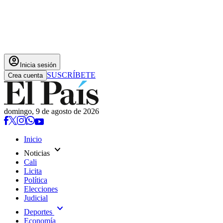
account_circle
Inicia sesión
SUSCRÍBETE
Crea cuenta
domingo, 9 de agosto de 2026
Inicio
expand_more
Noticias
Cali
Licita
Política
Elecciones
Judicial
expand_more
Deportes
Economía