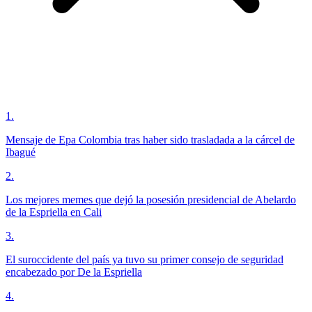
1
.
Mensaje de Epa Colombia tras haber sido trasladada a la cárcel de
Ibagué
2
.
Los mejores memes que dejó la posesión presidencial de Abelardo
de la Espriella en Cali
3
.
El suroccidente del país ya tuvo su primer consejo de seguridad
encabezado por De la Espriella
4
.