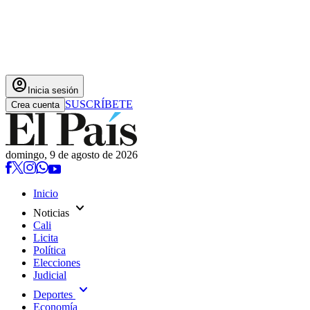
account_circle
Inicia sesión
SUSCRÍBETE
Crea cuenta
domingo, 9 de agosto de 2026
Inicio
expand_more
Noticias
Cali
Licita
Política
Elecciones
Judicial
expand_more
Deportes
Economía