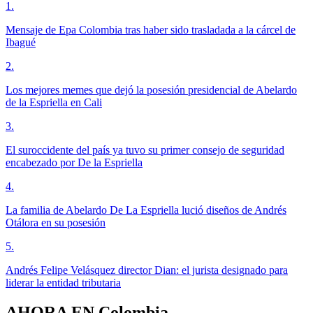
1
.
Mensaje de Epa Colombia tras haber sido trasladada a la cárcel de
Ibagué
2
.
Los mejores memes que dejó la posesión presidencial de Abelardo
de la Espriella en Cali
3
.
El suroccidente del país ya tuvo su primer consejo de seguridad
encabezado por De la Espriella
4
.
La familia de Abelardo De La Espriella lució diseños de Andrés
Otálora en su posesión
5
.
Andrés Felipe Velásquez director Dian: el jurista designado para
liderar la entidad tributaria
AHORA EN
Colombia