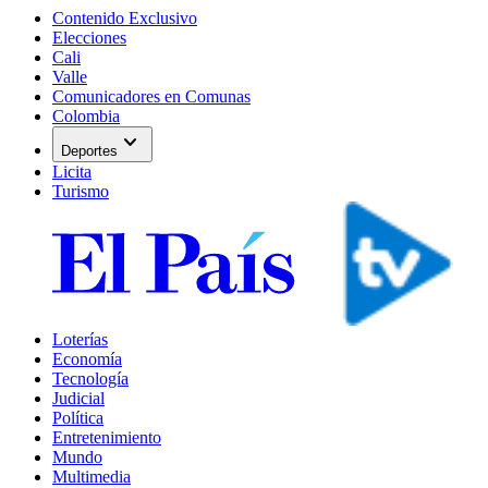
Contenido Exclusivo
Elecciones
Cali
Valle
Comunicadores en Comunas
Colombia
expand_more
Deportes
Licita
Turismo
Loterías
Economía
Tecnología
Judicial
Política
Entretenimiento
Mundo
Multimedia