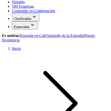
Opinión
500 Empresas
Contenido en Colaboración
expand_more
Clasificados
expand_more
Especiales
Es noticia:
Posesión en Cali
|
Abelardo de la Espriella
|
Puerto
Resistencia
Inicio