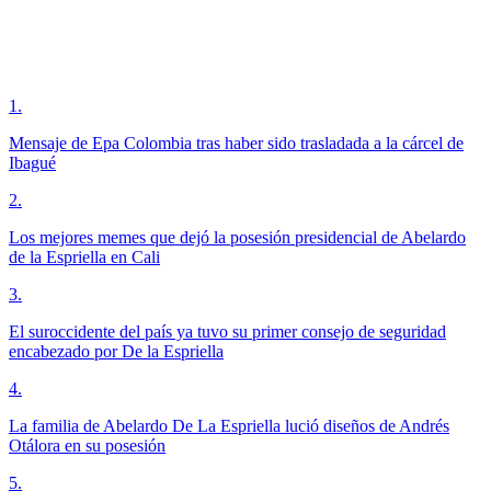
1
.
Mensaje de Epa Colombia tras haber sido trasladada a la cárcel de
Ibagué
2
.
Los mejores memes que dejó la posesión presidencial de Abelardo
de la Espriella en Cali
3
.
El suroccidente del país ya tuvo su primer consejo de seguridad
encabezado por De la Espriella
4
.
La familia de Abelardo De La Espriella lució diseños de Andrés
Otálora en su posesión
5
.