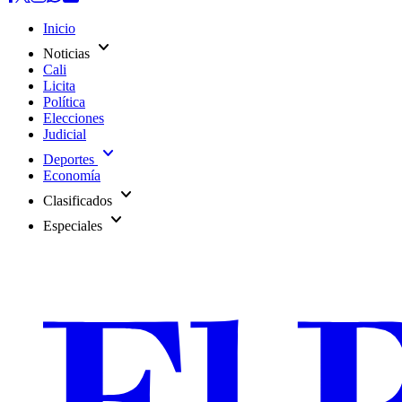
Inicio
expand_more
Noticias
Cali
Licita
Política
Elecciones
Judicial
expand_more
Deportes
Economía
expand_more
Clasificados
expand_more
Especiales