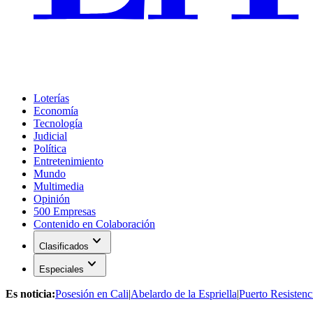
Loterías
Economía
Tecnología
Judicial
Política
Entretenimiento
Mundo
Multimedia
Opinión
500 Empresas
Contenido en Colaboración
expand_more
Clasificados
expand_more
Especiales
Es noticia:
Posesión en Cali
|
Abelardo de la Espriella
|
Puerto Resistenc